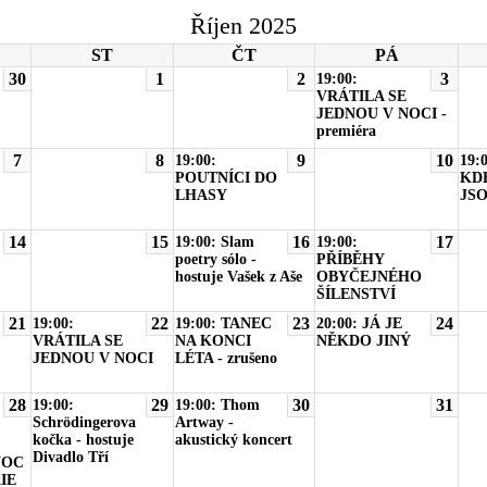
Říjen 2025
ST
ČT
PÁ
30
1
2
3
19:00:
VRÁTILA SE
JEDNOU V NOCI -
premiéra
7
8
9
10
19:00:
19:
POUTNÍCI DO
KDE
LHASY
JSO
14
15
16
17
19:00: Slam
19:00:
poetry sólo -
PŘÍBĚHY
hostuje Vašek z Aše
OBYČEJNÉHO
ŠÍLENSTVÍ
21
22
23
24
19:00:
19:00: TANEC
20:00: JÁ JE
VRÁTILA SE
NA KONCI
NĚKDO JINÝ
JEDNOU V NOCI
LÉTA - zrušeno
28
29
30
31
19:00:
19:00: Thom
Schrödingerova
Artway -
kočka - hostuje
akustický koncert
Divadlo Tří
NOC
IE