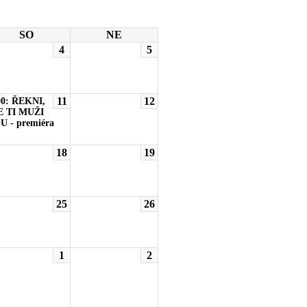
SO
NE
4
5
11
12
00: ŘEKNI,
 TI MUŽI
U - premiéra
18
19
25
26
1
2