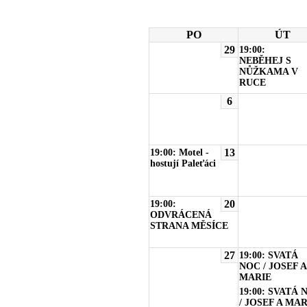
PO
ÚT
29
19:00:
NEBĚHEJ S
NŮŽKAMA V
RUCE
6
13
19:00: Motel -
hostují Paleťáci
20
19:00:
ODVRÁCENÁ
STRANA MĚSÍCE
27
19:00: SVATÁ
NOC / JOSEF A
MARIE
19:00: SVATÁ 
/ JOSEF A MAR