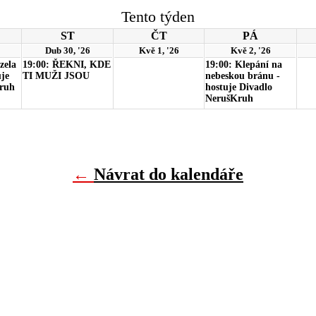
Tento týden
ST
ČT
PÁ
Dub 30, '26
Kvě 1, '26
Kvě 2, '26
zela
19:00: ŘEKNI, KDE
19:00: Klepání na
uje
TI MUŽI JSOU
nebeskou bránu -
ruh
hostuje Divadlo
NerušKruh
←
Návrat do kalendáře