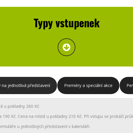
Typy vstupenek
 na jednotlivá představení
Premiéry a speciální akce
Pe
tě u pokladny 260 Kč.
a 190 Kč. Cena na místě u pokladny 210 Kč. Při vstupu se prokáží průk
rmuláře u jednotlivých představení v kalendáři.