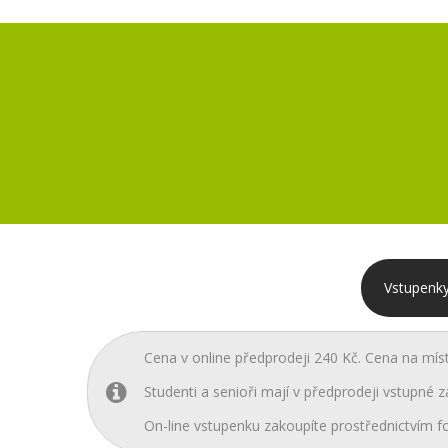
Vstupenky
Cena v online předprodeji 240 Kč. Cena na mís
Studenti a senioři mají v předprodeji vstupné z
On-line vstupenku zakoupíte prostřednictvím fo