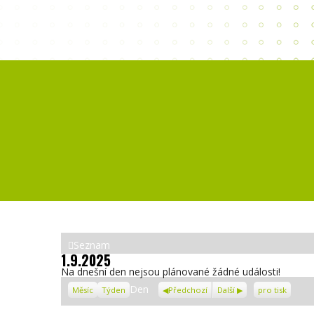
Zobrazit
Seznam
1.9.2025
jako
Na dnešní den nejsou plánované žádné události!
Zobrazení
Den
Měsíc
Týden
Předchozí
Další
pro tisk