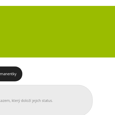
rmanentky
azem, který doloží jejich status.