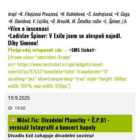
hrají:
>K. Fikejzová Prouzová
,
>N. Kubínková
,
>S. Andrejsová
,
>V. Goga
,
>K. Davidová
, V. Lojška,
>O. Broulík
, M. Žatečka; režie:
>L. Špiner
, j.h.
>Více o inscenaci
>Ladislav Špiner: V Exilu jsem se alespoň najedl.
Díky Simono!
Předprodej vstupenek zde →
>
SMS ticket
<
[iframe class="smsticket-iframe"
src="https://www.smsticket.cz/api/widgets/event-
sale/v2/cs/57537?eventInfo=false" frameborder="0"
scrolling="yes" allowtransparency="true" style="height: 606px;
width: 100%; max-width: 920px;"]
19.9.2025
Miloš
19:00
Fic:
Divadelní
Miloš Fic: Divadelní Planetky + Č.P.01 -
Planetky
+
vernisáž fotografií a koncert kapely
Č.P.01
-
Divadlo Exil zahajuje divadelní sezónu!
vernisáž