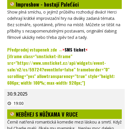
Improshow - hostují Paleťáci
Paleťáci
Show plná smíchu, o jejímž průběhu rozhodují diváci! Herci
odehrají krátké improvizační hry na diváky zadaná témata.
Bez scénáře, spontánně, přímo na místě. Můžete se těšit na
příběhy s nezapomenutelnými postavami, originální dabing
filmové ukázky nebo třeba zpěv teď a tady.
Předprodej vstupenek zde →
>
SMS ticket
<
[iframe class="smsticket-iframe"
src="https://www.smsticket.cz/api/widgets/event-
sale/v2/cs/59724?eventInfo=false" frameborder="0"
scrolling="yes" allowtransparency="true" style="height:
606px; width: 100%; max-width: 920px;"]
30.9.2025
NEBĚHEJ
19:00
S
NŮŽKAMA
NEBĚHEJ S NŮŽKAMA V RUCE
V
RUCE
Černě natřená romantická komedie mezi láskou a smrtí. Když
byl Charlie malý, říkala mu maminka: „Neplav moc daleko,