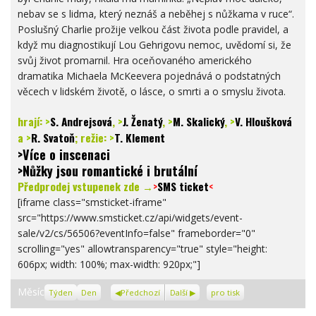
nebav se s lidma, který neznáš a neběhej s nůžkama v ruce“.
Poslušný Charlie prožije velkou část života podle pravidel, a
když mu diagnostikují Lou Gehrigovu nemoc, uvědomí si, že
svůj život promarnil. Hra oceňovaného amerického
dramatika Michaela McKeevera pojednává o podstatných
věcech v lidském životě, o lásce, o smrti a o smyslu života.
hrají:
>
S. Andrejsová
,
>
J. Ženatý
,
>
M. Skalický
,
>
V. Hloušková
a
>
R. Svatoň
; režie:
>
T. Klement
>Více o inscenaci
>Nůžky jsou romantické i brutální
Předprodej vstupenek zde →
>
SMS ticket
<
[iframe class="smsticket-iframe"
src="https://www.smsticket.cz/api/widgets/event-
sale/v2/cs/56506?eventInfo=false" frameborder="0"
scrolling="yes" allowtransparency="true" style="height:
606px; width: 100%; max-width: 920px;"]
Zobrazení
Měsíc
Týden
Den
Předchozí
Další
pro tisk