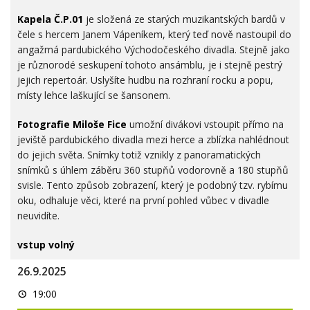
fotografií
a
Kapela Č.P.01
je složená ze starých muzikantských bardů v
koncert
kapely
čele s hercem Janem Vápeníkem, který teď nově nastoupil do
angažmá pardubického Východočeského divadla. Stejně jako
je různorodé seskupení tohoto ansámblu, je i stejně pestrý
jejich repertoár. Uslyšíte hudbu na rozhraní rocku a popu,
místy lehce laškující se šansonem.
Fotografie Miloše Fice
umožní divákovi vstoupit přímo na
jeviště pardubického divadla mezi herce a zblízka nahlédnout
do jejich světa. Snímky totiž vznikly z panoramatických
snímků s úhlem záběru 360 stupňů vodorovně a 180 stupňů
svisle. Tento způsob zobrazení, který je podobný tzv. rybímu
oku, odhaluje věci, které na první pohled vůbec v divadle
neuvidíte.
vstup volný
26.9.2025
Improshow
19:00
-
hostují