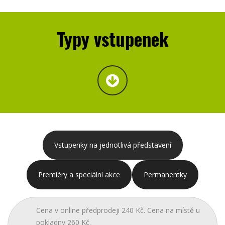
Typy vstupenek
Vstupenky na jednotlivá představení
Premiéry a speciální akce
Permanentky
Cena v online předprodeji 240 Kč. Cena na místě u
pokladny 260 Kč.