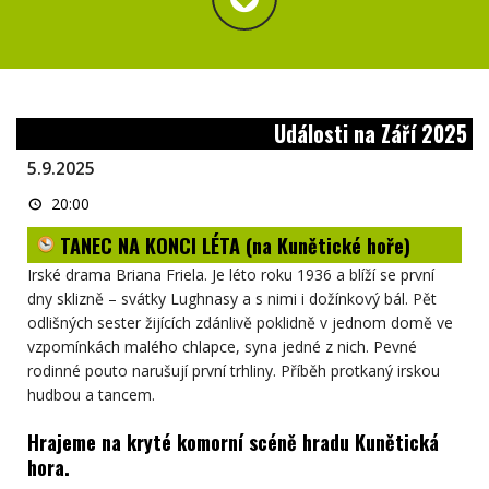
Události na Září 2025
5.9.2025
TANEC
20:00
NA
KONCI
TANEC NA KONCI LÉTA (na Kunětické hoře)
LÉTA
(na
Kunětické
Irské drama Briana Friela. Je léto roku 1936 a blíží se první
hoře)
dny sklizně – svátky Lughnasy a s nimi i dožínkový bál. Pět
odlišných sester žijících zdánlivě poklidně v jednom domě ve
vzpomínkách malého chlapce, syna jedné z nich. Pevné
rodinné pouto narušují první trhliny. Příběh protkaný irskou
hudbou a tancem.
Hrajeme na kryté komorní scéně hradu Kunětická
hora.