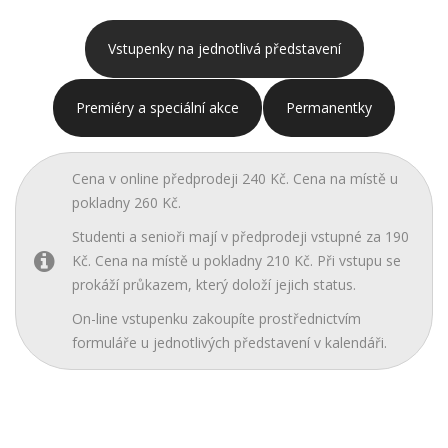
Vstupenky na jednotlivá představení
Premiéry a speciální akce
Permanentky
Cena v online předprodeji 240 Kč. Cena na místě u
pokladny 260 Kč.
Studenti a senioři mají v předprodeji vstupné za 190
Kč. Cena na místě u pokladny 210 Kč. Při vstupu se
prokáží průkazem, který doloží jejich status.
On-line vstupenku zakoupíte prostřednictvím
formuláře u jednotlivých představení v kalendáři.