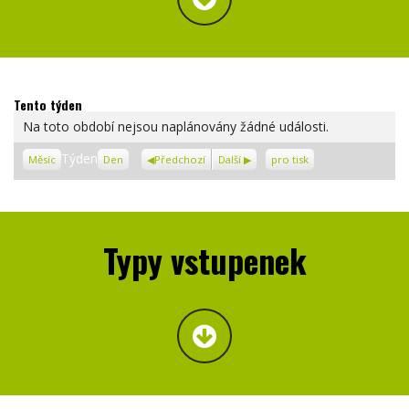
Tento týden
Na toto období nejsou naplánovány žádné události.
Zobrazení
Týden
Měsíc
Den
Předchozí
Další
pro tisk
Typy vstupenek