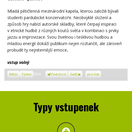
Mladá pětičlenná mezinárodní kapela, kterou založili bývalí
studenti pardubické konzervatoře. Neobvyklé složení a
způsob hry nabízí autorské skladby, které čerpají inspiraci
v etnické hudbě z různých koutů světa v kombinaci s prvky
jazzu a improvizace. Svou živelnou i tesklivou hudbou a
mladou energií dokáží publikum nejen roztančit, ale zároveň
probudit ty nejniternější emoce
.
vstup volný
Zobrazení
Den
Měsíc
Týden
Předchozí
Další
pro tisk
Typy vstupenek