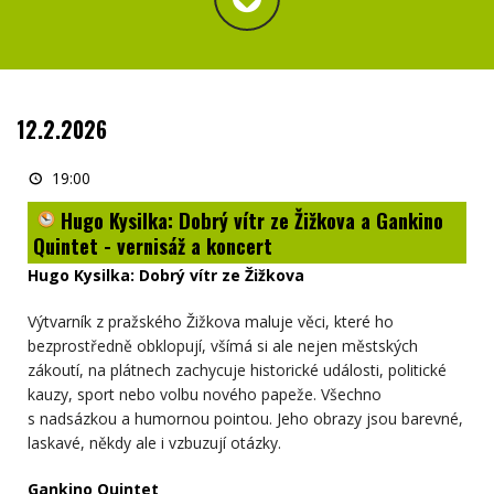
12.2.2026
Hugo
Kysilka:
19:00
Dobrý
vítr
Hugo Kysilka: Dobrý vítr ze Žižkova a Gankino
ze
Žižkova
Quintet - vernisáž a koncert
a
Gankino
Hugo Kysilka: Dobrý vítr ze Žižkova
Quintet
- vernisáž
a
Výtvarník z pražského Žižkova maluje věci, které ho
koncert
bezprostředně obklopují, všímá si ale nejen městských
zákoutí, na plátnech zachycuje historické události, politické
kauzy, sport nebo volbu nového papeže. Všechno
s nadsázkou a humornou pointou. Jeho obrazy jsou barevné,
laskavé, někdy ale i vzbuzují otázky.
Gankino Quintet