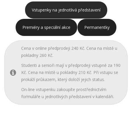
Vstupenky na jednotlivá představení
Premiéry a speciální akce
Permanentky
Cena v online předprodeji 240 Kč. Cena na místě u
pokladny 260 Kč.
Studenti a senioři mají v předprodeji vstupné za 190
Kč. Cena na místě u pokladny 210 Kč. Při vstupu se
prokáží průkazem, který doloží jejich status.
On-line vstupenku zakoupíte prostřednictvím
formuláře u jednotlivých představení v kalendáři.