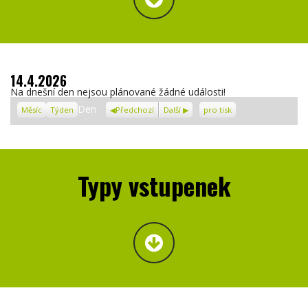
14.4.2026
Na dnešní den nejsou plánované žádné události!
Zobrazení
Den
Měsíc
Týden
Předchozí
Další
pro tisk
Typy vstupenek