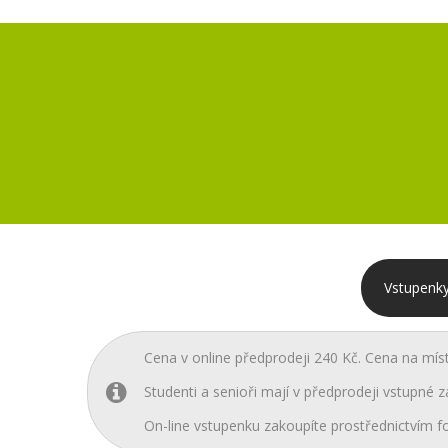
Vstupenky
Cena v online předprodeji 240 Kč. Cena na mís
Studenti a senioři mají v předprodeji vstupné z
On-line vstupenku zakoupíte prostřednictvím fo