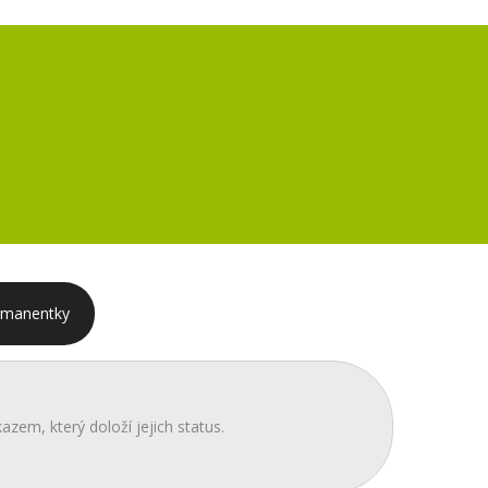
rmanentky
azem, který doloží jejich status.