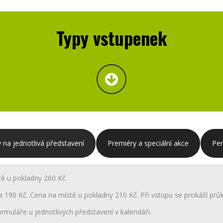
Typy vstupenek
 na jednotlivá představení
Premiéry a speciální akce
Pe
tě u pokladny 260 Kč.
a 190 Kč. Cena na místě u pokladny 210 Kč. Při vstupu se prokáží průk
rmuláře u jednotlivých představení v kalendáři.