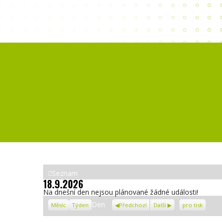
Zobrazit
Seznam
18.9.2026
jako
Na dnešní den nejsou plánované žádné události!
Zobrazení
Den
Měsíc
Týden
Předchozí
Další
pro tisk