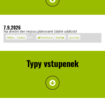
7.9.2026
Na dnešní den nejsou plánované žádné události!
Zobrazení
Den
Měsíc
Týden
Předchozí
Další
pro tisk
Typy vstupenek