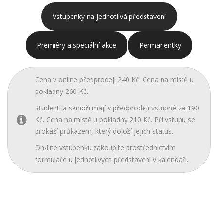
Vstupenky na jednotlivá představení
Premiéry a speciální akce
Permanentky
Cena v online předprodeji 240 Kč. Cena na místě u
pokladny 260 Kč.
Studenti a senioři mají v předprodeji vstupné za 190
Kč. Cena na místě u pokladny 210 Kč. Při vstupu se
prokáží průkazem, který doloží jejich status.
On-line vstupenku zakoupíte prostřednictvím
formuláře u jednotlivých představení v kalendáři.