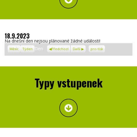
18.9.2023
Na dnešní den nejsou plánované žádné události!
Zobrazení
Den
Měsíc
Týden
Předchozí
Další
pro tisk
Typy vstupenek