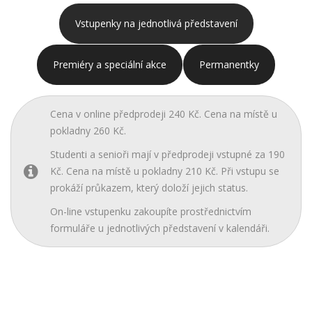
Vstupenky na jednotlivá představení
Premiéry a speciální akce
Permanentky
Cena v online předprodeji 240 Kč. Cena na místě u
pokladny 260 Kč.
Studenti a senioři mají v předprodeji vstupné za 190
Kč. Cena na místě u pokladny 210 Kč. Při vstupu se
prokáží průkazem, který doloží jejich status.
On-line vstupenku zakoupíte prostřednictvím
formuláře u jednotlivých představení v kalendáři.