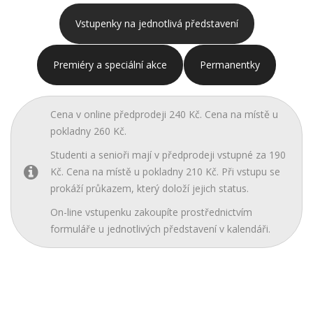
Vstupenky na jednotlivá představení
Premiéry a speciální akce
Permanentky
Cena v online předprodeji 240 Kč. Cena na místě u
pokladny 260 Kč.
Studenti a senioři mají v předprodeji vstupné za 190
Kč. Cena na místě u pokladny 210 Kč. Při vstupu se
prokáží průkazem, který doloží jejich status.
On-line vstupenku zakoupíte prostřednictvím
formuláře u jednotlivých představení v kalendáři.