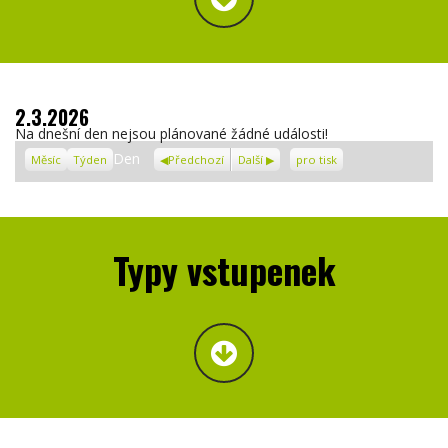
2.3.2026
Na dnešní den nejsou plánované žádné události!
Zobrazení
Den
Měsíc
Týden
Předchozí
Další
pro tisk
Typy vstupenek