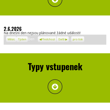
2.6.2026
Na dnešní den nejsou plánované žádné události!
Zobrazení
Den
Měsíc
Týden
Předchozí
Další
pro tisk
Typy vstupenek