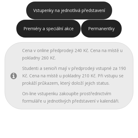
Vstupenky na jednotlivá představení
Premiéry a speciální akce
Permanentky
Cena v online předprodeji 240 Kč. Cena na místě u
pokladny 260 Kč.
Studenti a senioři mají v předprodeji vstupné za 190
Kč. Cena na místě u pokladny 210 Kč. Při vstupu se
prokáží průkazem, který doloží jejich status.
On-line vstupenku zakoupíte prostřednictvím
formuláře u jednotlivých představení v kalendáři.