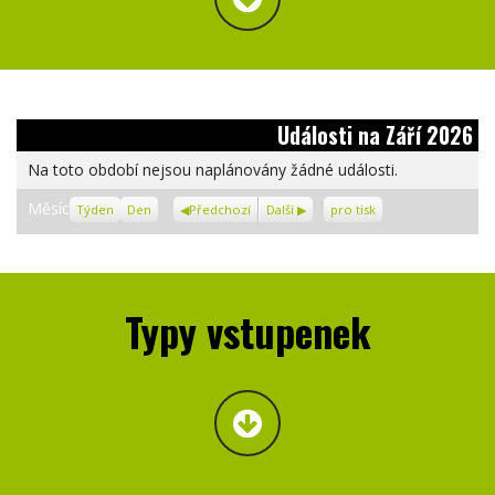
Události na Září 2026
Na toto období nejsou naplánovány žádné události.
Zobrazení
Měsíc
Týden
Den
Předchozí
Další
pro tisk
Typy vstupenek