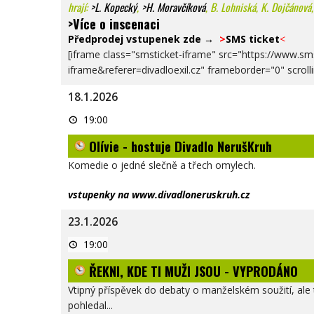
hrají:
>L. Kopecký
,
>H. Moravčíková
, B. Lohniská, K. Dojčánová
>Více o inscenaci
Předprodej vstupenek zde →
>
SMS ticket
<
[iframe class="smsticket-iframe" src="https://www.s
iframe&referer=divadloexil.cz" frameborder="0" scroll
18.1.2026
Olívie
19:00
-
hostuje
Olívie - hostuje Divadlo NerušKruh
Divadlo
NerušKruh
Komedie o jedné slečně a třech omylech.
vstupenky na www.divadloneruskruh.cz
23.1.2026
ŘEKNI,
19:00
KDE
TI
ŘEKNI, KDE TI MUŽI JSOU - VYPRODÁNO
MUŽI
JSOU
-
Vtipný příspěvek do debaty o manželském soužití, ale t
VYPRODÁNO
pohledal...