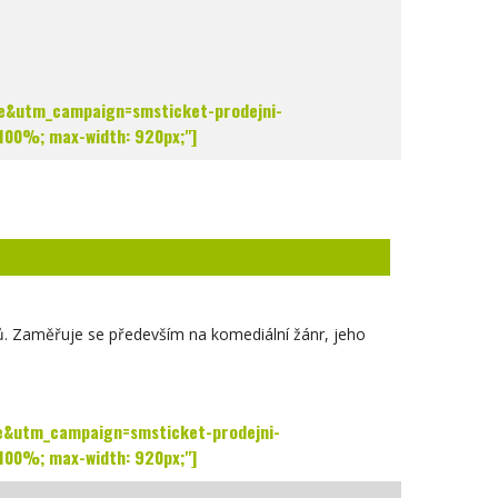
lse&utm_campaign=smsticket-prodejni-
 100%; max-width: 920px;"]
tů. Zaměřuje se především na komediální žánr, jeho
lse&utm_campaign=smsticket-prodejni-
 100%; max-width: 920px;"]