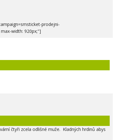
_campaign=smsticket-prodejni-
; max-width: 920px;"]
tvární čtyři zcela odlišné muže. Kladných hrdinů abys