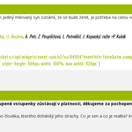
jediný milovaný syn oznámí, že se bude ženit, je potřeba na celou v
ha
,
>J. Duchna
, A. Petr, Z. Pospíšilová, L. Potměšil,
J. Kopecký; režie
>P. Kubík
icket.cz/api/widgets/event-sale/v2/cs/64954?eventInfo=false&utm_campa
 style="height: 606px; width: 100%; max-width: 920px;"]
pené vstupenky zůstávají v platnosti, děkujeme za pochopen
 člověka, kterého dohánějí jeho strachy. Co je sen a co je realita? I