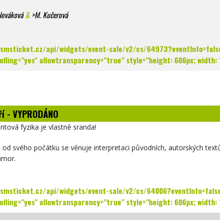
Nováková
&
>M. Kučerová
w.smsticket.cz/api/widgets/event-sale/v2/cs/64973?eventInfo=fa
lling="yes" allowtransparency="true" style="height: 606px; width:
Tří - VYPRODÁNO
ntová fyzika je vlastně sranda!
a od svého počátku se věnuje interpretaci původních, autorských tex
umor.
w.smsticket.cz/api/widgets/event-sale/v2/cs/64006?eventInfo=fa
lling="yes" allowtransparency="true" style="height: 606px; width: