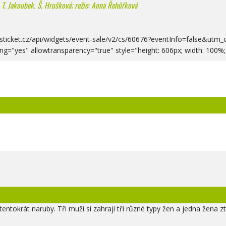
, T. Jakoubek. Š. Hrušková; režie: Anna Řehůřková
msticket.cz/api/widgets/event-sale/v2/cs/60676?eventInfo=false&utm
ing="yes" allowtransparency="true" style="height: 606px; width: 100%
entokrát naruby. Tři muži si zahrají tři různé typy žen a jedna žena z