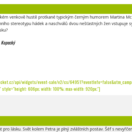
ském venkově hustě protkané typickým černým humorem Martina McDo
ho stereotypu hádek a naschválů dvou nešťastných žen vstupuje sym
sku?
. Kopecký
icket.cz/api/widgets/event-sale/v2/cs/64951?eventInfo=false&utm_campai
 style="height: 606px; width: 100%; max-width: 920px;"]
pro lásku. Svět kolem Petra je plný zvláštních postav. Šéf s nevyřč