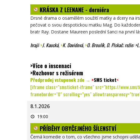
Z
LEENANE
KRÁSKA Z LEENANE - derniéra
-
derniéra
Drsné drama o osamělém soužití matky a dcery na ir
pečovat o svou despotickou matku Mag. Do každodenní
bratr Ray. Dostane Maureen poslední šanci na první lá
hrají:
>
J. Kaucká
,
>
K. Davidová
,
>
O. Broulík
, D. Piskač; režie: >
L
>Více o inscenaci
>Rozhovor s režisérem
Předprodej vstupenek zde →
>
SMS ticket
<
[iframe class="smsticket-iframe" src="https://www.smst
frameborder="0" scrolling="yes" allowtransparency="true"
8.1.2026
PŘÍBĚHY
19:00
OBYČEJNÉHO
ŠÍLENSTVÍ
PŘÍBĚHY OBYČEJNÉHO ŠÍLENSTVÍ
Černá komedie o tom, co všechno jsme schopni udělat 