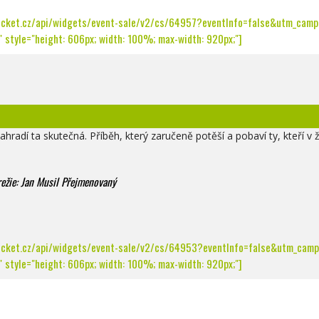
icket.cz/api/widgets/event-sale/v2/cs/64957?eventInfo=false&utm_campa
 style="height: 606px; width: 100%; max-width: 920px;"]
radí ta skutečná. Příběh, který zaručeně potěší a pobaví ty, kteří v ž
 režie: Jan Musil Přejmenovaný
icket.cz/api/widgets/event-sale/v2/cs/64953?eventInfo=false&utm_campa
 style="height: 606px; width: 100%; max-width: 920px;"]