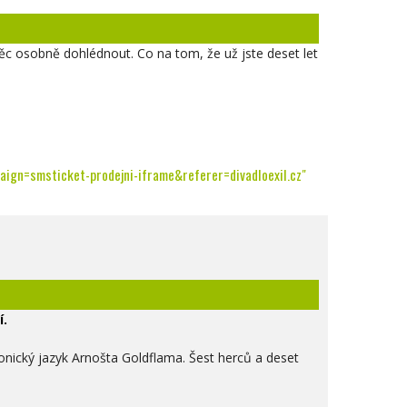
ěc osobně dohlédnout. Co na tom, že už jste deset let
ign=smsticket-prodejni-iframe&referer=divadloexil.cz"
í.
ronický jazyk Arnošta Goldflama. Šest herců a deset