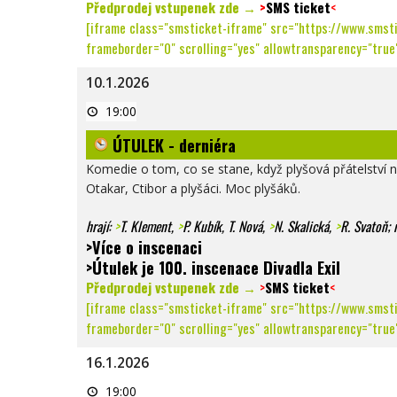
Předprodej vstupenek zde →
>
SMS ticket
<
[iframe class="smsticket-iframe" src="https://www.smst
frameborder="0" scrolling="yes" allowtransparency="true"
10.1.2026
ÚTULEK
19:00
-
derniéra
ÚTULEK - derniéra
Komedie o tom, co se stane, když plyšová přátelství nah
Otakar, Ctibor a plyšáci. Moc plyšáků.
hrají:
>
T. Klement
,
>
P. Kubík
, T. Nová,
>
N. Skalická
,
>
R. Svatoň
;
>Více o inscenaci
>Útulek je 100. inscenace Divadla Exil
Předprodej vstupenek zde →
>
SMS ticket
<
[iframe class="smsticket-iframe" src="https://www.smst
frameborder="0" scrolling="yes" allowtransparency="true"
16.1.2026
VRÁTILA
19:00