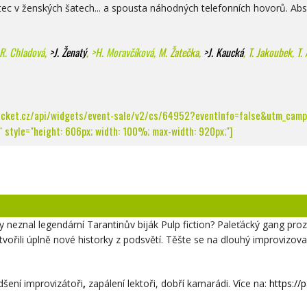
ec v ženských šatech... a spousta náhodných telefonních hovorů. Absu
R. Chladová
,
>J. Ženatý
,
>H. Moravčíková
,
M. Žatečka,
>J. Kaucká
,
T. Jakoubek, T. 
icket.cz/api/widgets/event-sale/v2/cs/64952?eventInfo=false&utm_campa
 style="height: 606px; width: 100%; max-width: 920px;"]
by neznal legendární Tarantinův biják Pulp fiction? Paleťácký gang pr
ytvořili úplně nové historky z podsvětí. Těšte se na dlouhý improvizo
dšení improvizátoři
,
zapálení lektoři, dobří kamarádi. Více na:
https://p