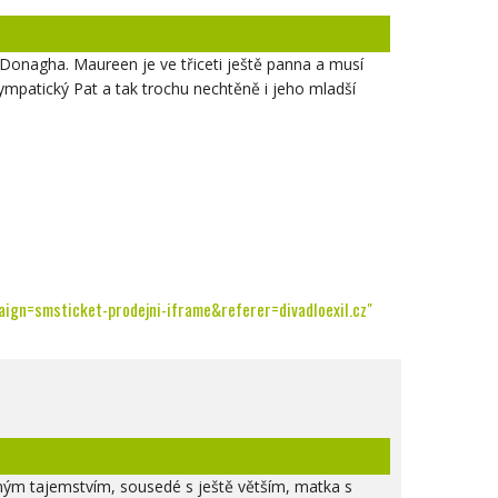
nagha. Maureen je ve třiceti ještě panna a musí
patický Pat a tak trochu nechtěně i jeho mladší
gn=smsticket-prodejni-iframe&referer=divadloexil.cz"
eným tajemstvím, sousedé s ještě větším, matka s