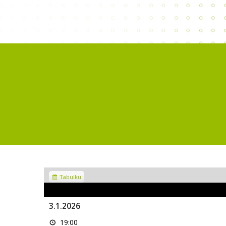
Zobrazit
Tabulku
jako
3.1.2026
KRÁSKA
19:00