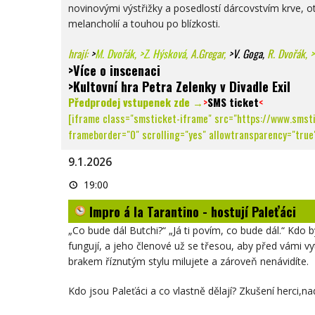
novinovými výstřižky a posedlostí dárcovstvím krve, ot
melancholií a touhou po blízkosti.
hrají:
>
M. Dvořák
,
>Z. Hýsková
, A.Gregar,
>V. Goga
,
R. Dvořák,
>
>Více o inscenaci
>Kultovní hra Petra Zelenky v Divadle Exil
Předprodej vstupenek zde →
>
SMS ticket
<
[iframe class="smsticket-iframe" src="https://www.smst
frameborder="0" scrolling="yes" allowtransparency="true"
9.1.2026
Impro
19:00
á
la
Impro á la Tarantino - hostují Paleťáci
Tarantino
-
hostují
„Co bude dál Butchi?“ „Já ti povím, co bude dál.“ Kdo 
Paleťáci
fungují, a jeho členové už se třesou, aby před vámi v
brakem říznutým stylu milujete a zároveň nenávidíte.
Kdo jsou Paleťáci a co vlastně dělají? Z
kušení herci,
na