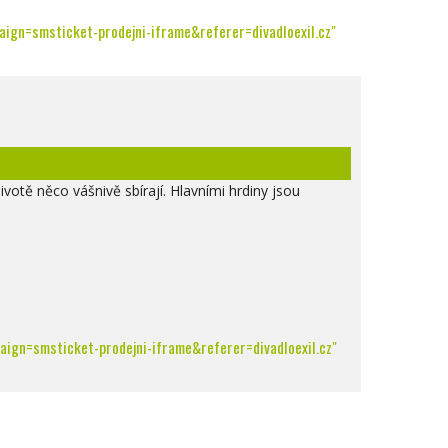
ign=smsticket-prodejni-iframe&referer=divadloexil.cz"
ivotě něco vášnivě sbírají. Hlavními hrdiny jsou
ign=smsticket-prodejni-iframe&referer=divadloexil.cz"