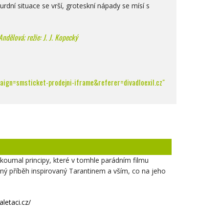
rdní situace se vrší, groteskní nápady se mísí s
Andělová; režie: J. J. Kopecký
ign=smsticket-prodejni-iframe&referer=divadloexil.cz"
ozkoumal principy, které v tomhle parádním filmu
vaný příběh inspirovaný Tarantinem a vším, co na jeho
aletaci.cz/