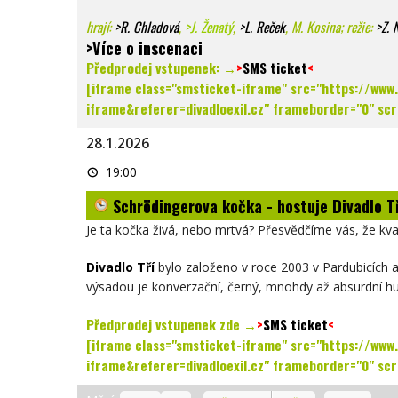
hrají:
>
R. Chladová
,
>J. Ženatý
,
>L. Reček
, M. Kosina; režie:
>Z. 
>Více o inscenaci
Předprodej vstupenek: →
>
SMS ticket
<
[iframe class="smsticket-iframe" src="https://ww
iframe&referer=divadloexil.cz" frameborder="0" scro
28.1.2026
Schrödingerova
19:00
kočka
-
Schrödingerova kočka - hostuje Divadlo 
hostuje
Divadlo
Tří
Je ta kočka živá, nebo mrtvá? Přesvědčíme vás, že kva
-
VYPRODÁNO
Divadlo Tří
bylo založeno v roce 2003 v Pardubicích 
výsadou je konverzační, černý, mnohdy až absurdní h
Předprodej vstupenek zde →
>
SMS ticket
<
[iframe class="smsticket-iframe" src="https://ww
iframe&referer=divadloexil.cz" frameborder="0" scro
Zobrazení