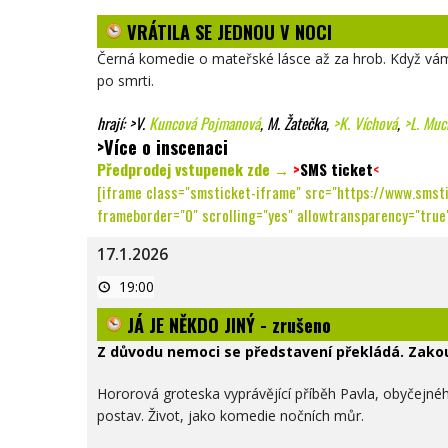
SE
JEDNOU
VRÁTILA SE JEDNOU V NOCI
V
NOCI
Černá komedie o mateřské lásce až za hrob. Když vám 
po smrti.
hrají:
>V.
Kuncová Pojmanová
, M. Žatečka,
>K. Víchová
,
>L. Muc
>Více o inscenaci
Předprodej vstupenek zde →
>
SMS ticket
<
[iframe class="smsticket-iframe" src="https://www.smst
frameborder="0" scrolling="yes" allowtransparency="true"
17.1.2026
JÁ
19:00
JE
NĚKDO
JÁ JE NĚKDO JINÝ - zrušeno
JINÝ
-
zrušeno
Z důvodu nemoci se představení překládá. Zakou
Hororová groteska vyprávějící příběh Pavla, obyčejného
postav. Život, jako komedie nočních můr.