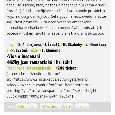
nebav se s lidma, který neznáš a neběhej s nůžkama v ruce“.
Poslušný Charlie prožije velkou část života podle pravidel, a
když mu diagnostikují Lou Gehrigovu nemoc, uvědomí si, že
svůj život promarnil. Hra oceňovaného amerického
dramatika Michaela McKeevera pojednává o podstatných
věcech v lidském životě, o lásce, o smrti a o smyslu života.
hrají:
>
S. Andrejsová
,
>
J. Ženatý
,
>
M. Skalický
,
>
V. Hloušková
a
>
R. Svatoň
; režie:
>
T. Klement
>Více o inscenaci
>Nůžky jsou romantické i brutální
Předprodej vstupenek zde →
>
SMS ticket
<
[iframe class="smsticket-iframe"
src="https://www.smsticket.cz/api/widgets/event-
sale/v2/cs/56506?eventInfo=false" frameborder="0"
scrolling="yes" allowtransparency="true" style="height:
606px; width: 100%; max-width: 920px;"]
Zobrazení
Měsíc
Týden
Den
Předchozí
Další
pro tisk