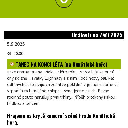
Události na Září 2025
5.9.2025
TANEC
20:00
NA
KONCI
TANEC NA KONCI LÉTA (na Kunětické hoře)
LÉTA
(na
Kunětické
Irské drama Briana Friela. Je léto roku 1936 a blíží se první
hoře)
dny sklizně – svátky Lughnasy a s nimi i dožínkový bál. Pět
odlišných sester žijících zdánlivě poklidně v jednom domě ve
vzpomínkách malého chlapce, syna jedné z nich. Pevné
rodinné pouto narušují první trhliny. Příběh protkaný irskou
hudbou a tancem.
Hrajeme na kryté komorní scéně hradu Kunětická
hora.