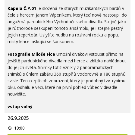
fotografií
a
Kapela Č.P.01
je složená ze starých muzikantských bardů v
koncert
kapely
čele s hercem Janem Vápeníkem, který teď nově nastoupil do
angažmá pardubického Východočeského divadla. Stejně jako
je různorodé seskupení tohoto ansámblu, je i stejně pestrý
jejich repertoár. Uslyšíte hudbu na rozhraní rocku a popu,
místy lehce laškující se šansonem.
Fotografie Miloše Fice
umožní divákovi vstoupit přímo na
jeviště pardubického divadla mezi herce a zblízka nahlédnout
do jejich světa. Snímky totiž vznikly z panoramatických
snímků s úhlem záběru 360 stupňů vodorovně a 180 stupňů
svisle. Tento způsob zobrazení, který je podobný tzv. rybímu
oku, odhaluje věci, které na první pohled vůbec v divadle
neuvidíte.
vstup volný
26.9.2025
Improshow
19:00
-
hostují