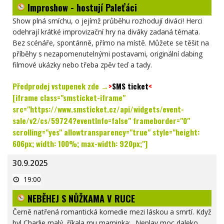
Improshow - hostují Paleťáci
Paleťáci
Show plná smíchu, o jejímž průběhu rozhodují diváci! Herci
odehrají krátké improvizační hry na diváky zadaná témata.
Bez scénáře, spontánně, přímo na místě. Můžete se těšit na
příběhy s nezapomenutelnými postavami, originální dabing
filmové ukázky nebo třeba zpěv teď a tady.
Předprodej vstupenek zde →
>
SMS ticket
<
[iframe class="smsticket-iframe"
src="https://www.smsticket.cz/api/widgets/event-
sale/v2/cs/59724?eventInfo=false" frameborder="0"
scrolling="yes" allowtransparency="true" style="height:
606px; width: 100%; max-width: 920px;"]
30.9.2025
NEBĚHEJ
19:00
S
NŮŽKAMA
NEBĚHEJ S NŮŽKAMA V RUCE
V
RUCE
Černě natřená romantická komedie mezi láskou a smrtí. Když
byl Charlie malý, říkala mu maminka: „Neplav moc daleko,