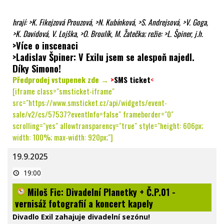
hrají:
>K. Fikejzová Prouzová
,
>N. Kubínková
,
>S. Andrejsová
,
>V. Goga
,
>K. Davidová
, V. Lojška,
>O. Broulík
, M. Žatečka; režie:
>L. Špiner
, j.h.
>Více o inscenaci
>Ladislav Špiner: V Exilu jsem se alespoň najedl.
Díky Simono!
Předprodej vstupenek zde →
>
SMS ticket
<
[iframe class="smsticket-iframe"
src="https://www.smsticket.cz/api/widgets/event-
sale/v2/cs/57537?eventInfo=false" frameborder="0"
scrolling="yes" allowtransparency="true" style="height: 606px;
width: 100%; max-width: 920px;"]
19.9.2025
Miloš
19:00
Fic:
Divadelní
Miloš Fic: Divadelní Planetky + Č.P.01 -
Planetky
+
vernisáž fotografií a koncert kapely
Č.P.01
-
Divadlo Exil zahajuje divadelní sezónu!
vernisáž