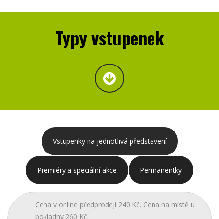
Typy vstupenek
Vstupenky na jednotlivá představení
Premiéry a speciální akce
Permanentky
Cena v online předprodeji 240 Kč. Cena na místě u
pokladny 260 Kč.