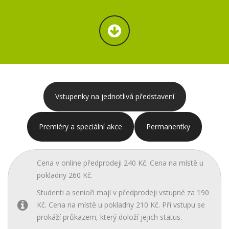
Vstupenky na jednotlivá představení
Premiéry a speciální akce
Permanentky
Cena v online předprodeji 240 Kč. Cena na místě u
pokladny 260 Kč.
Studenti a senioři mají v předprodeji vstupné za 190
Kč. Cena na místě u pokladny 210 Kč. Při vstupu se
prokáží průkazem, který doloží jejich status.