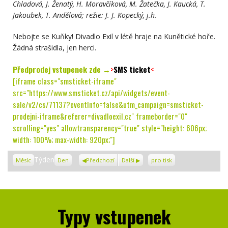
Chladová, J. Ženatý, H. Moravčíková, M. Žatečka,
J. Kaucká, T.
Jakoubek, T. Andělová; režie: J. J. Kopecký, j.h.
Nebojte se Kuňky! Divadlo Exil v létě hraje na Kunětické hoře.
Žádná strašidla, jen herci.
Předprodej vstupenek zde →
>
SMS ticket
<
[iframe class="smsticket-iframe"
src="https://www.smsticket.cz/api/widgets/event-
sale/v2/cs/71137?eventInfo=false&utm_campaign=smsticket-
prodejni-iframe&referer=divadloexil.cz" frameborder="0"
scrolling="yes" allowtransparency="true" style="height: 606px;
width: 100%; max-width: 920px;"]
Zobrazení
Týden
Měsíc
Den
Předchozí
Další
pro tisk
Typy vstupenek