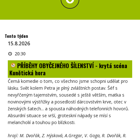
Tento týden
15.8.2026
PŘÍBĚHY
20:30
OBYČEJNÉHO
ŠÍLENSTVÍ
PŘÍBĚHY OBYČEJNÉHO ŠÍLENSTVÍ - krytá scéna
-
krytá
Kunětická hora
scéna
Kunětická
Černá komedie o tom, co všechno jsme schopni udělat pro
hora
lásku. Svět kolem Petra je plný zvláštních postav. Šéf s
nevyřčeným tajemstvím, sousedé s ještě větším, matka
s
novinovými výstřižky a posedlostí dárcovstvím krve, otec v
ženských šatech... a spousta náhodných telefonních hovorů.
Absurdní situace se vrší, groteskní nápady se mísí s
melancholií a touhou po blízkosti.
hrají:
M. Dvořák, Z. Hýsková, A.Gregar, V. Goga, R. Dvořák, R.