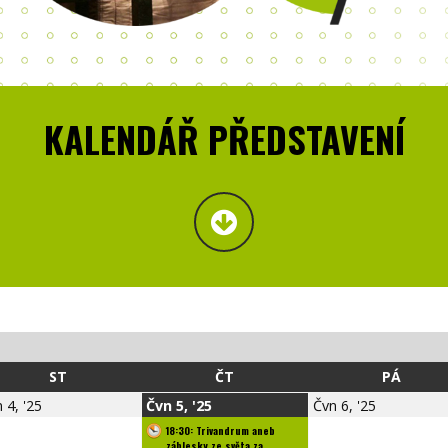
KALENDÁŘ PŘEDSTAVENÍ
STŘEDA
ČTVRTEK
PÁTEK
ST
ČT
PÁ
4.6.2025
5.6.2025
6.6.2025
 4, '25
Čvn 5, '25
Čvn 6, '25
18:30: Trivandrum aneb
záblesky ze světa za