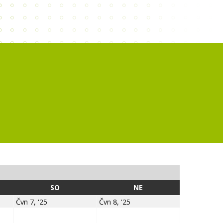
SOBOTA
NEDĚLE
SO
NE
7.6.2025
8.6.2025
Čvn 7, '25
Čvn 8, '25