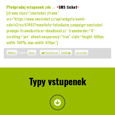
Předprodej vstupenek zde →
>
SMS ticket
<
[iframe class="smsticket-iframe"
src="https://www.smsticket.cz/api/widgets/event-
sale/v2/cs/67493?eventInfo=false&utm_campaign=smsticket-
prodejni-iframe&referer=divadloexil.cz" frameborder="0"
scrolling="yes" allowtransparency="true" style="height: 606px;
width: 100%; max-width: 920px;"]
Zobrazení
Týden
Měsíc
Den
Předchozí
Další
pro tisk
Typy vstupenek