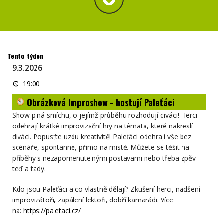
Tento týden
9.3.2026
Obrázková
19:00
Improshow
-
Obrázková Improshow - hostují Paleťáci
hostují
Paleťáci
Show plná smíchu, o jejímž průběhu rozhodují diváci! Herci
odehrají krátké improvizační hry na témata, které nakreslí
diváci. Popusťte uzdu kreativitě! Paleťáci odehrají vše bez
scénáře, spontánně, přímo na místě. Můžete se těšit na
příběhy s nezapomenutelnými postavami nebo třeba zpěv
teď a tady.
Kdo jsou Paleťáci a co vlastně dělají? Z
kušení herci,
nadšení
improvizátoři
,
zapálení lektoři, dobří kamarádi. Více
na:
https://paletaci.cz/