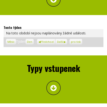
Tento týden
Na toto období nejsou naplánovány žádné události.
Zobrazení
Týden
Měsíc
Den
Předchozí
Další
pro tisk
Typy vstupenek