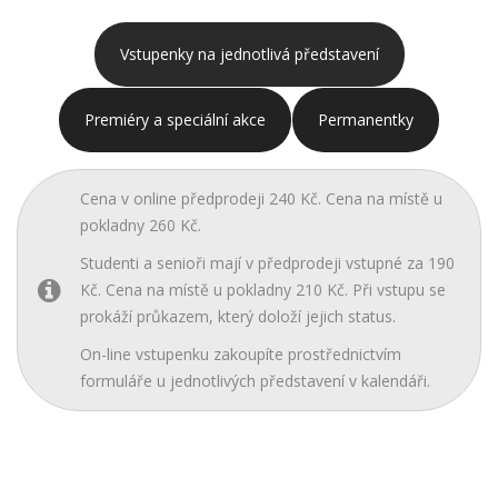
Vstupenky na jednotlivá představení
Premiéry a speciální akce
Permanentky
Cena v online předprodeji 240 Kč. Cena na místě u
pokladny 260 Kč.
Studenti a senioři mají v předprodeji vstupné za 190
Kč. Cena na místě u pokladny 210 Kč. Při vstupu se
prokáží průkazem, který doloží jejich status.
On-line vstupenku zakoupíte prostřednictvím
formuláře u jednotlivých představení v kalendáři.