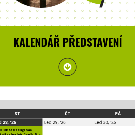
KALENDÁŘ PŘEDSTAVENÍ
STŘEDA
ČTVRTEK
PÁTEK
ST
ČT
PÁ
28.1.2026
29.1.2026
30.1.20
 28, '26
Led 29, '26
Led 30, '26
19:00: Schrödingerova
kočka - hostuje Divadlo Tří -