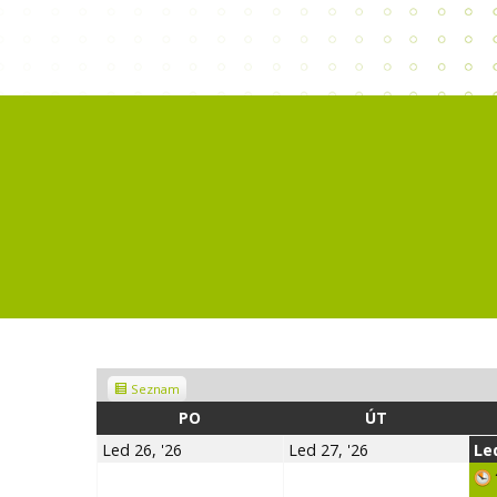
Zobrazit
Seznam
jako
PONDĚLÍ
ÚTERÝ
PO
ÚT
26.1.2026
27.1.2026
Led 26, '26
Led 27, '26
Led