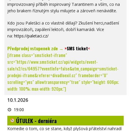
improvizovaný příběh inspirovaný Tarantinem a vším, co na
jeho brakem říznutým stylu milujete a zároveň nenávidíte.
Kdo jsou Paleťáci a co vlastně dělají? Z
kušení herci,
nadšení
improvizátoři
,
zapálení lektoři, dobří kamarádi. Více
na:
https://paletaci.cz/
Předprodej vstupenek zde →
>
SMS ticket
<
[iframe class="smsticket-iframe"
src="https://www.smsticket.cz/api/widgets/event-
sale/v2/cs/64957?eventInfo=false&utm_campaign=smsticket-
prodejni-iframe&referer=divadloexil.cz" frameborder="0"
scrolling="yes" allowtransparency="true" style="height: 606px;
width: 100%; max-width: 920px;"]
10.1.2026
ÚTULEK
19:00
-
derniéra
ÚTULEK - derniéra
Komedie o tom, co se stane, když plyšová přátelství nahradí