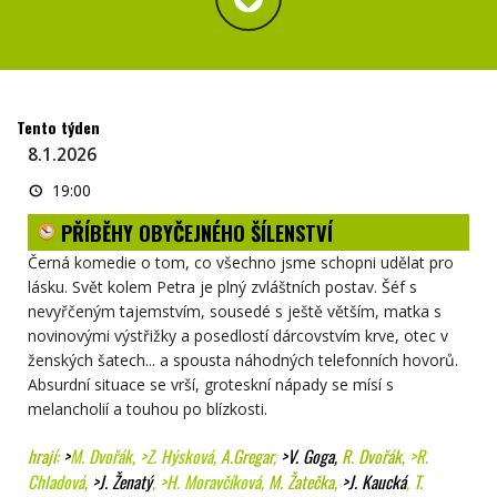
Tento týden
8.1.2026
PŘÍBĚHY
19:00
OBYČEJNÉHO
ŠÍLENSTVÍ
PŘÍBĚHY OBYČEJNÉHO ŠÍLENSTVÍ
Černá komedie o tom, co všechno jsme schopni udělat pro
lásku. Svět kolem Petra je plný zvláštních postav. Šéf s
nevyřčeným tajemstvím, sousedé s ještě větším, matka s
novinovými výstřižky a posedlostí dárcovstvím krve, otec v
ženských šatech... a spousta náhodných telefonních hovorů.
Absurdní situace se vrší, groteskní nápady se mísí s
melancholií a touhou po blízkosti.
hrají:
>
M. Dvořák
,
>Z. Hýsková
, A.Gregar,
>V. Goga
,
R. Dvořák,
>R.
Chladová
,
>J. Ženatý
,
>H. Moravčíková
,
M. Žatečka,
>J. Kaucká
,
T.