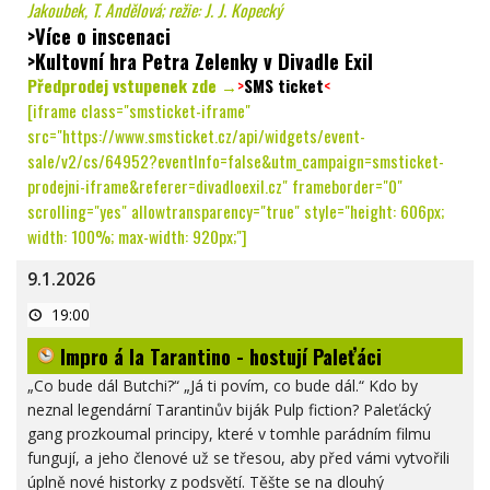
Jakoubek, T. Andělová; režie: J. J. Kopecký
>Více o inscenaci
>Kultovní hra Petra Zelenky v Divadle Exil
Předprodej vstupenek zde →
>
SMS ticket
<
[iframe class="smsticket-iframe"
src="https://www.smsticket.cz/api/widgets/event-
sale/v2/cs/64952?eventInfo=false&utm_campaign=smsticket-
prodejni-iframe&referer=divadloexil.cz" frameborder="0"
scrolling="yes" allowtransparency="true" style="height: 606px;
width: 100%; max-width: 920px;"]
9.1.2026
Impro
19:00
á
la
Impro á la Tarantino - hostují Paleťáci
Tarantino
-
hostují
„Co bude dál Butchi?“ „Já ti povím, co bude dál.“ Kdo by
Paleťáci
neznal legendární Tarantinův biják Pulp fiction? Paleťácký
gang prozkoumal principy, které v tomhle parádním filmu
fungují, a jeho členové už se třesou, aby před vámi vytvořili
úplně nové historky z podsvětí. Těšte se na dlouhý