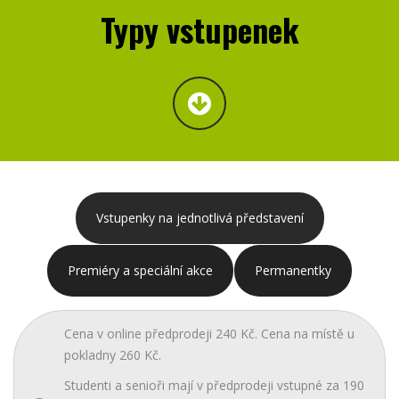
Typy vstupenek
Vstupenky na jednotlivá představení
Premiéry a speciální akce
Permanentky
Cena v online předprodeji 240 Kč. Cena na místě u
pokladny 260 Kč.
Studenti a senioři mají v předprodeji vstupné za 190