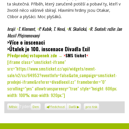
ta skutečná. Příběh, který zaručeně potěší a pobaví ty, kteří v
životě něco vášnivě sbírají. Hlavními hrdiny jsou Otakar,
Ctibor a plyšáci. Moc plyšáků.
hrají:
>
T. Klement
,
>
P. Kubík
, T. Nová,
>
N. Skalická
,
>
R. Svatoň
; režie: Jan
Musil Přejmenovaný
>Více o inscenaci
>Útulek je 100. inscenace Divadla Exil
Předprodej vstupenek zde →
>
SMS ticket
<
[iframe class="smsticket-iframe"
src="https://www.smsticket.cz/api/widgets/event-
sale/v2/cs/64953?eventInfo=false&utm_campaign=smsticket-
prodejni-iframe&referer=divadloexil.cz" frameborder="0"
scrolling="yes" allowtransparency="true" style="height: 606px;
width: 100%; max-width: 920px;"]
Zobrazení
Týden
Měsíc
Den
Předchozí
Další
pro tisk