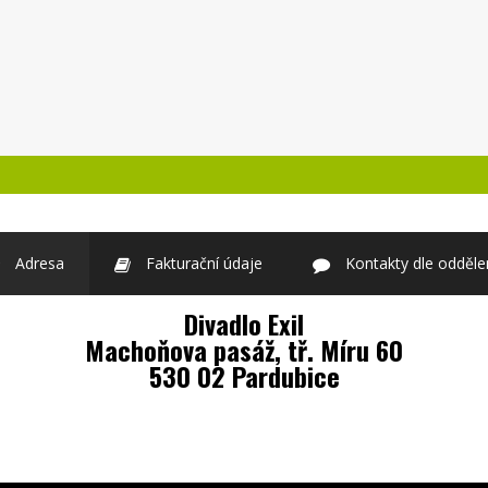
Adresa
Fakturační údaje
Kontakty dle odděle
Divadlo Exil
Machoňova pasáž, tř. Míru 60
530 02 Pardubice