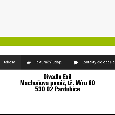
Adresa
Fakturační údaje
Kontakty dle odděle
Divadlo Exil
Machoňova pasáž, tř. Míru 60
530 02 Pardubice