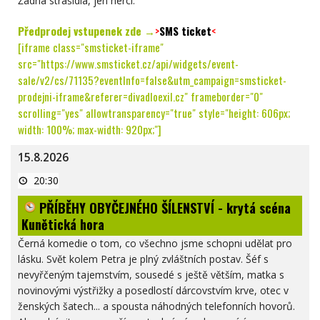
Žádná strašidla, jen herci.
Předprodej vstupenek zde →
>
SMS ticket
<
[iframe class="smsticket-iframe"
src="https://www.smsticket.cz/api/widgets/event-
sale/v2/cs/71135?eventInfo=false&utm_campaign=smsticket-
prodejni-iframe&referer=divadloexil.cz" frameborder="0"
scrolling="yes" allowtransparency="true" style="height: 606px;
width: 100%; max-width: 920px;"]
15.8.2026
PŘÍBĚHY
20:30
OBYČEJNÉHO
ŠÍLENSTVÍ
PŘÍBĚHY OBYČEJNÉHO ŠÍLENSTVÍ - krytá scéna
-
krytá
Kunětická hora
scéna
Kunětická
Černá komedie o tom, co všechno jsme schopni udělat pro
hora
lásku. Svět kolem Petra je plný zvláštních postav. Šéf s
nevyřčeným tajemstvím, sousedé s ještě větším, matka
s
novinovými výstřižky a posedlostí dárcovstvím krve, otec v
ženských šatech... a spousta náhodných telefonních hovorů.