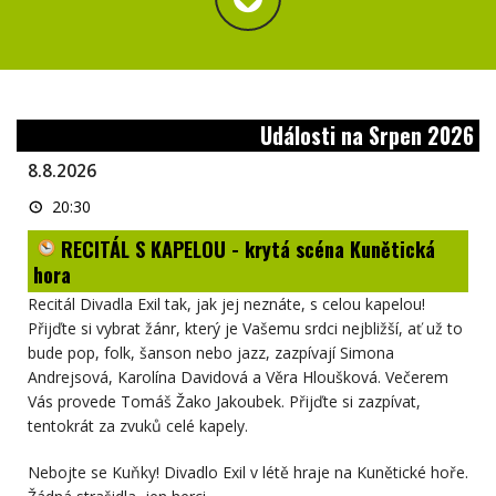
Události na Srpen 2026
8.8.2026
RECITÁL
20:30
S
KAPELOU
RECITÁL S KAPELOU - krytá scéna Kunětická
-
krytá
hora
scéna
Kunětická
Recitál Divadla Exil tak, jak jej neznáte, s celou kapelou!
hora
Přijďte si vybrat žánr, který je Vašemu srdci nejbližší, ať už to
bude pop, folk, šanson nebo jazz, zazpívají Simona
Andrejsová, Karolína Davidová a Věra Hloušková. Večerem
Vás provede Tomáš Žako Jakoubek. Přijďte si zazpívat,
tentokrát za zvuků celé kapely.
Nebojte se Kuňky! Divadlo Exil v létě hraje na Kunětické hoře.