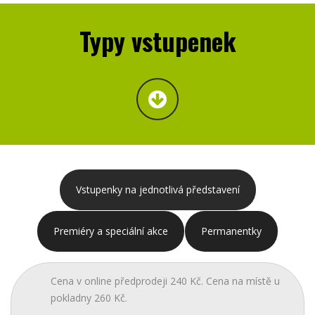
Typy vstupenek
Vstupenky na jednotlivá představení
Premiéry a speciální akce
Permanentky
Cena v online předprodeji 240 Kč. Cena na místě u
pokladny 260 Kč.