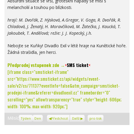
Absurdní situace se vrší, groteskní nápady se mísí s
melancholií a touhou po blízkosti.
hrají:
M. Dvořák, Z. Hýsková, A.Gregar, V. Goga, R. Dvořák, R.
Chladová, J. Ženatý, H. Moravčíková, M. Žatečka,
J. Kaucká, T.
Jakoubek, T. Andělová; režie: J. J. Kopecký, j.h.
Nebojte se Kuňky! Divadlo Exil v létě hraje na Kunětické hoře.
Žádná strašidla, jen herci.
Předprodej vstupenek zde →
>
SMS ticket
<
[iframe class="smsticket-iframe"
src="https://www.smsticket.cz/api/widgets/event-
sale/v2/cs/71137?eventInfo=false&utm_campaign=smsticket-
prodejni-iframe&referer=divadloexil.cz" frameborder="0"
scrolling="yes" allowtransparency="true" style="height: 606px;
width: 100%; max-width: 920px;"]
Zobrazení
Měsíc
Týden
Den
Předchozí
Další
pro tisk