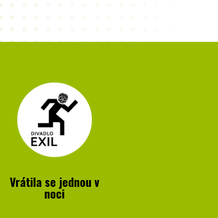
Vrátila se jednou v
noci