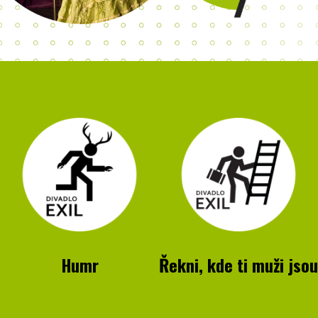
Humr
Řekni, kde ti muži jsou