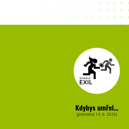
Kdybys umřel…
(premiéra 13. 6. 2026)