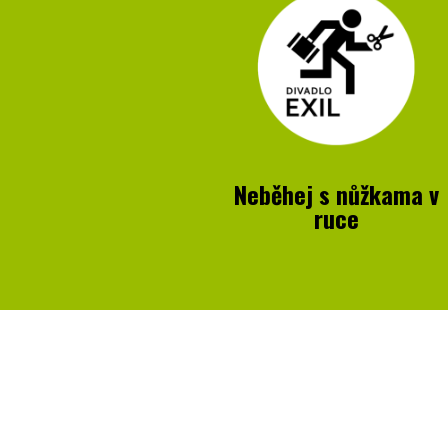
Neběhej s nůžkama v
ruce