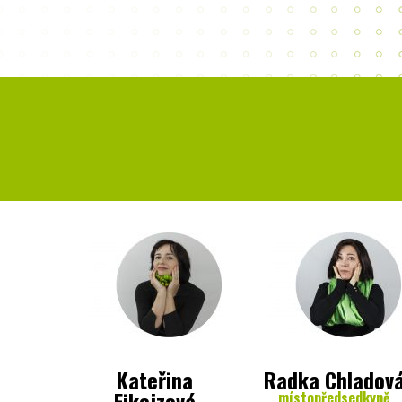
Kateřina
Radka Chladov
Fikejzová
místopředsedkyně