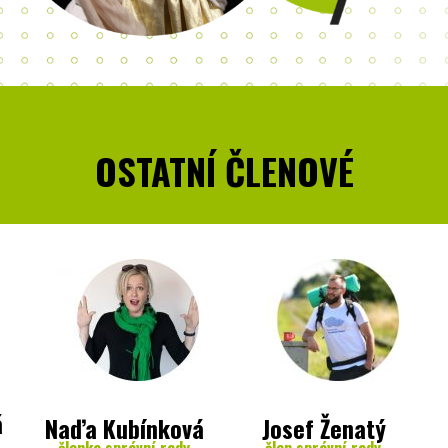
OSTATNÍ ČLENOVÉ
á
Naďa Kubínková
Josef Ženatý
členka správní rady
člen správní rady,