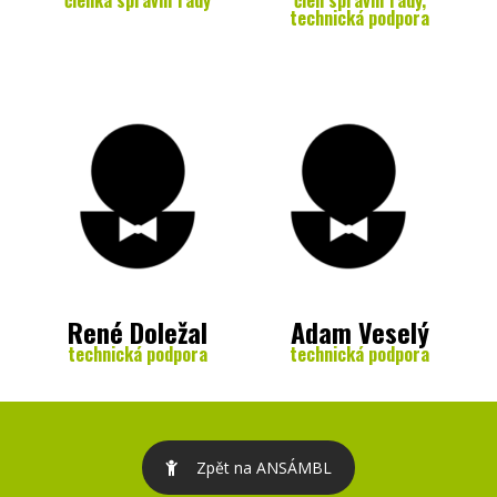
technická podpora
René Doležal
Adam Veselý
technická podpora
technická podpora
Zpět na ANSÁMBL