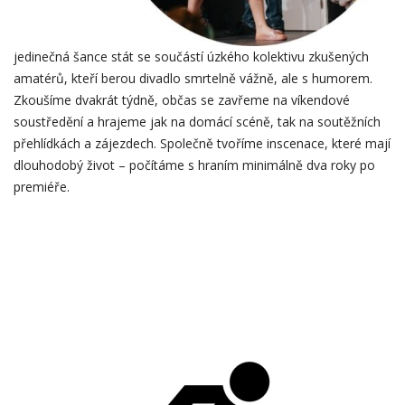
jedinečná šance stát se součástí úzkého kolektivu zkušených
amatérů, kteří berou divadlo smrtelně vážně, ale s humorem.
Zkoušíme dvakrát týdně, občas se zavřeme na víkendové
soustředění a hrajeme jak na domácí scéně, tak na soutěžních
přehlídkách a zájezdech. Společně tvoříme inscenace, které mají
dlouhodobý život – počítáme s hraním minimálně dva roky po
premiéře.
…