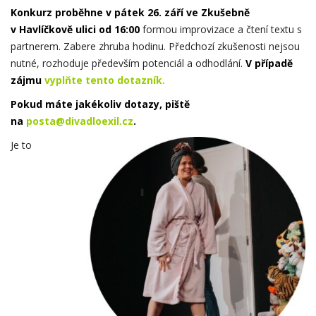
Konkurz proběhne v pátek 26. září ve Zkušebně
v Havlíčkově ulici od 16:00
formou improvizace a čtení textu s
partnerem. Zabere zhruba hodinu. Předchozí zkušenosti nejsou
nutné, rozhoduje především potenciál a odhodlání.
V případě
zájmu
vyplňte tento dotazník.
Pokud máte jakékoliv dotazy, piště
na
posta@divadloexil.cz
.
Je to