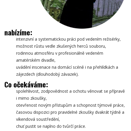
nabízíme:
intenzivní a systematickou práci pod vedením režisérky,
možnost růstu vedle zkušených herců souboru,
rodinnou atmosféru v profesionálně vedeném
amatérském divadle,
uvádění inscenace na domácí scéně i na přehlídkách a
zájezdech (dlouhodobý závazek).
Co očekáváme:
spolehlivost, zodpovědnost a ochotu věnovat se přípravě
i mimo zkoušky,
otevřenost novým přístupům a schopnost týmové práce,
časovou dispozici pro pravidelné zkoušky dvakrát týdně a
víkendová soustředění,
chuť pustit se naplno do tvůrčí práce.