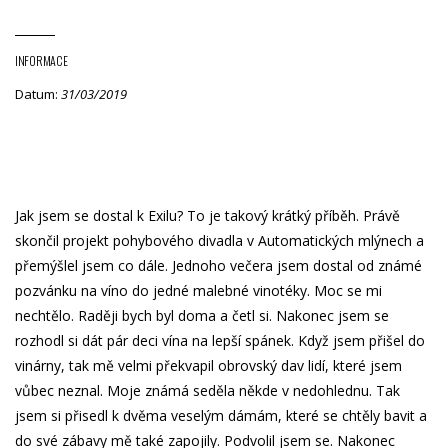
INFORMACE
Datum:
31/03/2019
Jak jsem se dostal k Exilu? To je takový krátký příběh. Právě
skončil projekt pohybového divadla v Automatických mlýnech a
přemýšlel jsem co dále. Jednoho večera jsem dostal od známé
pozvánku na víno do jedné malebné vinotéky. Moc se mi
nechtělo. Raději bych byl doma a četl si. Nakonec jsem se
rozhodl si dát pár deci vína na lepší spánek. Když jsem přišel do
vinárny, tak mě velmi překvapil obrovský dav lidí, které jsem
vůbec neznal. Moje známá seděla někde v nedohlednu. Tak
jsem si přisedl k dvěma veselým dámám, které se chtěly bavit a
do své zábavy mě také zapojily. Podvolil jsem se. Nakonec