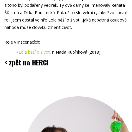
z toho byl podařený večírek. Ty dvě dámy se jmenovaly Renata
Šťastná a Ditka Poustecká. Pak už to šlo velmi rychle. Svoji první
roli jsem dostal ve hře Lola běží o život…jaká nepatrná osudová
náhoda může člověku změnit život.
Role v inscenacích:
<Lola běží o život
,
r. Naďa Kubínková (2018)
< zpět na HERCI