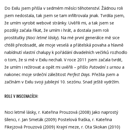
Do Exilu jsem přišla v sedmém měsíci těhotenství. Žádnou roli
jsem nedostala, tak jsem se tam infiltrovala jinak. Tvrdila jsem,
že umím vyrobit webové stránky. Uvěřili mi, a tak jsem se
později začala říkat, že umím i hrát, a dostala jsem roli
prostitutky (
Noci letmé lásky
). Na mé první generálce mě sice
chtěli přeobsadit, ale moje veselá a přátelská povaha a hlavně
nabídnutí vlastní chalupy k pořádání divadelních večírků rozhodlo
o tom, že si mě v Exilu nechali. V roce 2011 jsem začala tvrdit,
že umím i režírovat a opět mi uvěřili – přišlo
Putování s urnou
a
nakonec moje srdeční záležitost
Perfect Days
. Přežila jsem a
začínám v Exilu svoji jubilejní 10. sezónu. Snad ještě vydržím.
ROLE V INSCENACÍCH:
Noci letmé lásky, r. Kateřina Prouzová (2008)
Jako naprostý
šílenci, r. Jan Smeták (2009)
Postelová fraška, r. Kateřina
Fikejzová Prouzová (2009)
Krajní meze, r. Ota Skokan (2010)