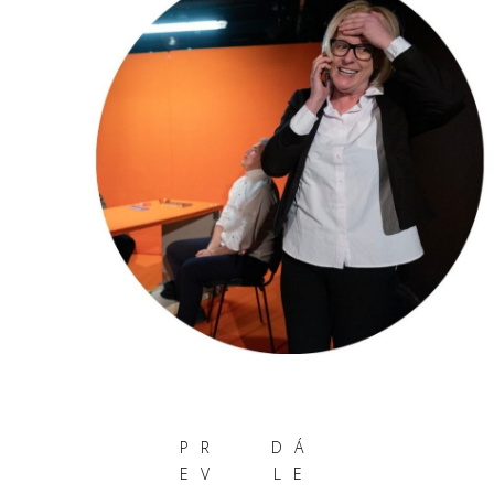
PR
DÁ
EV
LE