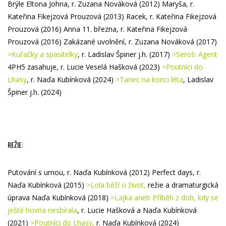
Brýle Eltona Johna, r. Zuzana Nováková (2012)
Maryša, r.
Kateřina Fikejzová Prouzová (2013)
Racek, r. Kateřina Fikejzová
Prouzová (2016)
Anna 11. března, r. Kateřina Fikejzová
Prouzová (2016)
Zakázané uvolnění, r. Zuzana Nováková (2017)
>Kuřačky a spasitelky
, r. Ladislav Špiner j.h. (2017)
>Seroš: Agent
4PH5 zasahuje
, r. Lucie Veselá Hašková (2023)
>Poutníci do
Lhasy
, r. Naďa Kubínková (2024)
>
Tanec na konci léta
, Ladislav
Špiner j.h. (2024)
REŽIE:
Putování s urnou, r. Naďa Kubínková (2012)
Perfect days, r.
Naďa Kubínková (2015)
>Lola běží o život,
režie a dramaturgická
úprava Naďa Kubínková (2018)
>Lajka aneb Příběh z dob, kdy se
ještě hovna nesbírala
, r. Lucie Hašková a Naďa Kubínková
(2021)
>Poutníci do Lhasy,
r. Naďa Kubínková (2024)