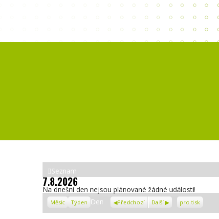
Zobrazit
Seznam
7.8.2026
jako
Na dnešní den nejsou plánované žádné události!
Zobrazení
Den
Měsíc
Týden
Předchozí
Další
pro tisk