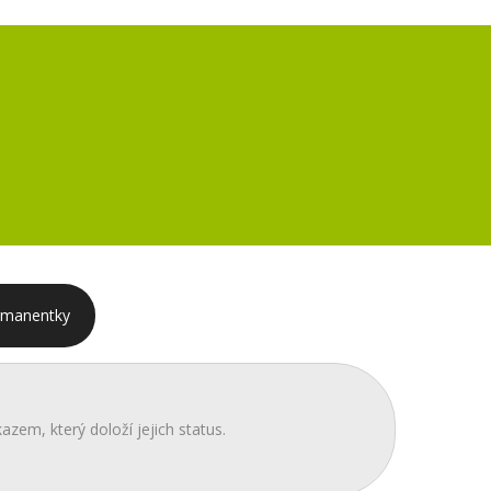
rmanentky
azem, který doloží jejich status.