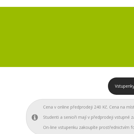
Vstupenky
Cena v online předprodeji 240 Kč. Cena na mís
Studenti a senioři mají v předprodeji vstupné z
On-line vstupenku zakoupíte prostřednictvím fo