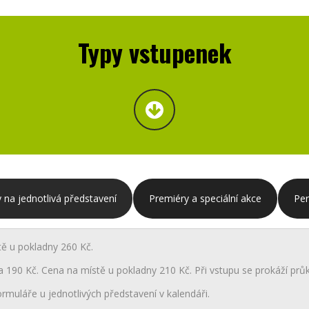
Typy vstupenek
 na jednotlivá představení
Premiéry a speciální akce
Pe
tě u pokladny 260 Kč.
a 190 Kč. Cena na místě u pokladny 210 Kč. Při vstupu se prokáží průk
rmuláře u jednotlivých představení v kalendáři.