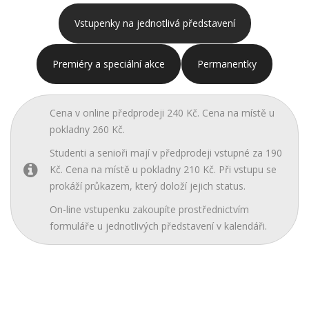
Vstupenky na jednotlivá představení
Premiéry a speciální akce
Permanentky
Cena v online předprodeji 240 Kč. Cena na místě u
pokladny 260 Kč.
Studenti a senioři mají v předprodeji vstupné za 190
Kč. Cena na místě u pokladny 210 Kč. Při vstupu se
prokáží průkazem, který doloží jejich status.
On-line vstupenku zakoupíte prostřednictvím
formuláře u jednotlivých představení v kalendáři.