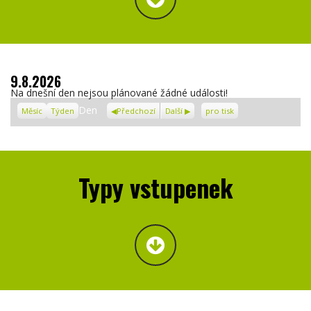
9.8.2026
Na dnešní den nejsou plánované žádné události!
Zobrazení
Den
Měsíc
Týden
Předchozí
Další
pro tisk
Typy vstupenek