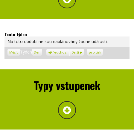
Tento týden
Na toto období nejsou naplánovány žádné události.
Zobrazení
Týden
Měsíc
Den
Předchozí
Další
pro tisk
Typy vstupenek