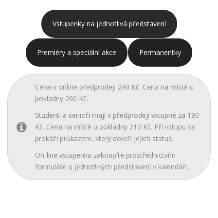
Vstupenky na jednotlivá představení
Premiéry a speciální akce
Permanentky
Cena v online předprodeji 240 Kč. Cena na místě u
pokladny 260 Kč.
Studenti a senioři mají v předprodeji vstupné za 190
Kč. Cena na místě u pokladny 210 Kč. Při vstupu se
prokáží průkazem, který doloží jejich status.
On-line vstupenku zakoupíte prostřednictvím
formuláře u jednotlivých představení v kalendáři.