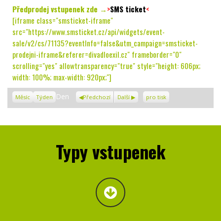
Předprodej vstupenek zde →
>
SMS ticket
<
[iframe class="smsticket-iframe"
src="https://www.smsticket.cz/api/widgets/event-
sale/v2/cs/71135?eventInfo=false&utm_campaign=smsticket-
prodejni-iframe&referer=divadloexil.cz" frameborder="0"
scrolling="yes" allowtransparency="true" style="height: 606px;
width: 100%; max-width: 920px;"]
Zobrazení
Den
Měsíc
Týden
Předchozí
Další
pro tisk
Typy vstupenek