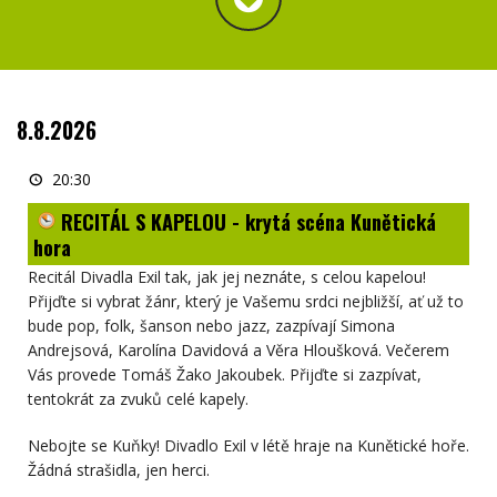
8.8.2026
RECITÁL
S
20:30
KAPELOU
-
RECITÁL S KAPELOU - krytá scéna Kunětická
krytá
scéna
hora
Kunětická
hora
Recitál Divadla Exil tak, jak jej neznáte, s celou kapelou!
Přijďte si vybrat žánr, který je Vašemu srdci nejbližší, ať už to
bude pop, folk, šanson nebo jazz, zazpívají Simona
Andrejsová, Karolína Davidová a Věra Hloušková. Večerem
Vás provede Tomáš Žako Jakoubek. Přijďte si zazpívat,
tentokrát za zvuků celé kapely.
Nebojte se Kuňky! Divadlo Exil v létě hraje na Kunětické hoře.
Žádná strašidla, jen herci.