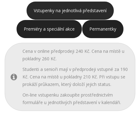
Vstupenky na jednotlivá představení
Premiéry a speciální akce
Permanentky
Cena v online předprodeji 240 Kč. Cena na místě u
pokladny 260 Kč.
Studenti a senioři mají v předprodeji vstupné za 190
Kč. Cena na místě u pokladny 210 Kč. Při vstupu se
prokáží průkazem, který doloží jejich status.
On-line vstupenku zakoupíte prostřednictvím
formuláře u jednotlivých představení v kalendáři.