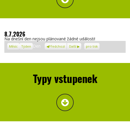
8.7.2026
Na dnešní den nejsou plánované žádné události!
Zobrazení
Den
Měsíc
Týden
Předchozí
Další
pro tisk
Typy vstupenek