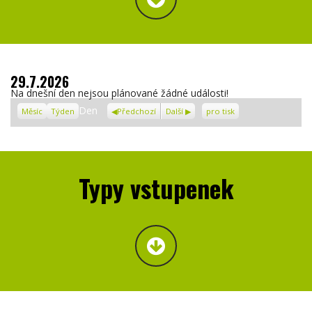
29.7.2026
Na dnešní den nejsou plánované žádné události!
Zobrazení
Den
Měsíc
Týden
Předchozí
Další
pro tisk
Typy vstupenek