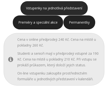
Vstupenky na jednotlivá představení
Premiéry a speciální akce
Permanentky
Cena v online předprodeji 240 Kč. Cena na místě u
pokladny 260 Kč.
Studenti a senioři mají v předprodeji vstupné za 190
Kč. Cena na místě u pokladny 210 Kč. Při vstupu se
prokáží průkazem, který doloží jejich status.
On-line vstupenku zakoupíte prostřednictvím
formuláře u jednotlivých představení v kalendáři.