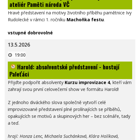
zpět
ateliér Paměti národa VČ
-
hostuje
Hravé představení na motivy životního příběhu pamětnice Ivy
Divadelní
ateliér
Rudolecké v rámci 1. ročníku
Machoňka festu
.
Paměti
národa
VČ
vstupné dobrovolné
13.5.2026
Harold:
19:00
absolventské
představení
Harold: absolventské představení - hostují
-
hostují
Paleťáci
Paleťáci
Přijďte podpořit absolventy
Kurzu improvizace 4
, kteří vám
zahrají svou první celovečerní show ve formátu Harold!
Z jednoho diváckého slova společně vytvoří celé
improvizované představení plné prolínajících se příběhů,
opakujících se motivů a skupinových her – bez scénáře, tady
a teď.
hrají: Honza Lenc, Michaela Suchánková, Klára Holíková,