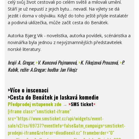
celý svůj život cestovali po celém světě a milovali umění.
Stáří je už nepustí z jejich bytu… nevadí. Na výlety se dá
jezdit i doma v obýváku. Když do toho ještě přijde instalatér
a podivná uklízečka, může začít cesta do Benátek.
Autorka Bjørg Vik - novelistka, autorka povídek, scénáristka a
novinářka byla jednou z nejvýznamnějších představitelek
norské literatury.
hrají: A. Gregar,
>
V. Kuncová Pojmanová
,
>
K. Fikejzová Prouzová,
>
P.
Kubík
, režie: A.Gregar; hudba: Jan Fikejz
>Více o inscenaci
>Cesta do Benátek je laskavá komedie
Předprodej vstupenek zde →
>
SMS ticket
<
[iframe class="smsticket-iframe"
src="https://www.smsticket.cz/api/widgets/event-
sale/v2/cs/69737?eventInfo=false&utm_campaign=smsticket-
prodejni-iframe&referer=divadloexil.cz" frameborder="0"