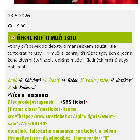
23.5.2026
ŘEKNI,
19:00
KDE
TI
ŘEKNI, KDE TI MUŽI JSOU
MUŽI
JSOU
Vtipný příspěvek do debaty o manželském soužití, ale
tentokrát naruby. Tři muži si zahrají tři různé typy žen a jedna
žena ztvární čtyři zcela odlišné muže. Kladných hrdinů abys
pohledal...
hrají:
>
R. Chladová
,
>J. Ženatý
,
>L. Reček
, M. Kosina; režie:
>Z. Nováková
&
>M. Kučerová
>Více o inscenaci
Předprodej vstupenek: →
>
SMS ticket
<
[iframe class="smsticket-iframe"
src="https://www.smsticket.cz/api/widgets/event-
sale/v2/cs/69740?
eventInfo=false&utm_campaign=smsticket-prodejni-
iframe&referer=divadloexil.cz" frameborder="0"