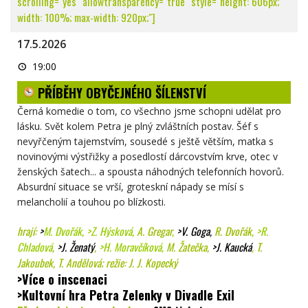
scrolling="yes" allowtransparency="true" style="height: 606px;
width: 100%; max-width: 920px;"]
17.5.2026
PŘÍBĚHY
19:00
OBYČEJNÉHO
ŠÍLENSTVÍ
PŘÍBĚHY OBYČEJNÉHO ŠÍLENSTVÍ
Černá komedie o tom, co všechno jsme schopni udělat pro
lásku. Svět kolem Petra je plný zvláštních postav. Šéf s
nevyřčeným tajemstvím, sousedé s ještě větším, matka s
novinovými výstřižky a posedlostí dárcovstvím krve, otec v
ženských šatech... a spousta náhodných telefonních hovorů.
Absurdní situace se vrší, groteskní nápady se mísí s
melancholií a touhou po blízkosti.
hrají:
>
M. Dvořák
,
>Z. Hýsková
, A. Gregar,
>V. Goga
,
R. Dvořák,
>R.
Chladová
,
>J. Ženatý
,
>H. Moravčíková
,
M. Žatečka,
>J. Kaucká
,
T.
Jakoubek, T. Andělová; režie: J. J. Kopecký
>Více o inscenaci
>Kultovní hra Petra Zelenky v Divadle Exil