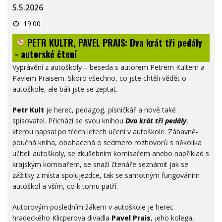
5.5.2026
PETR
19:00
KULTR,
PAVEL
PETR KULTR, PAVEL PRAIS: Dva krát tři pedály
PRAIS:
Dva
- autorské čtení
krát
tři
Vyprávění z autoškoly – beseda s autorem Petrem Kultem a
pedály
-
Pavlem Praisem. Skoro všechno, co jste chtěli vědět o
autorské
autoškole, ale báli jste se zeptat.
čtení
Petr Kult
je herec, pedagog, písničkář a nově také
spisovatel. Přichází se svou knihou
Dva krát tři pedály
,
kterou napsal po třech letech učení v autoškole. Zábavně-
poučná kniha, obohacená o sedmero rozhovorů s několika
učiteli autoškoly, se zkušebním komisařem anebo například s
krajským komisařem, se snaží čtenáře seznámit jak se
zážitky z místa spolujezdce, tak se samotným fungováním
autoškol a vším, co k tomu patří.
Autorovým posledním žákem v autoškole je herec
hradeckého Klicperova divadla
Pavel Prais
, jeho kolega,