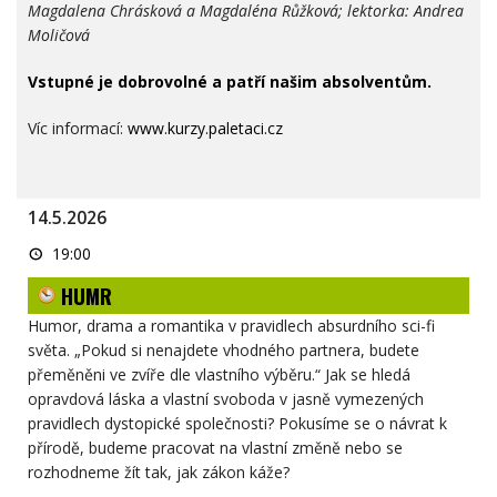
Magdalena Chrásková a Magdaléna Růžková; lektorka: Andrea
Moličová
Vstupné je dobrovolné a patří našim absolventům.
Víc informací:
www.kurzy.paletaci.cz
14.5.2026
HUMR
19:00
HUMR
Humor, drama a romantika v pravidlech absurdního sci-fi
světa. „Pokud si nenajdete vhodného partnera, budete
přeměněni ve zvíře dle vlastního výběru.“ Jak se hledá
opravdová láska a vlastní svoboda v jasně vymezených
pravidlech dystopické společnosti? Pokusíme se o návrat k
přírodě, budeme pracovat na vlastní změně nebo se
rozhodneme žít tak, jak zákon káže?