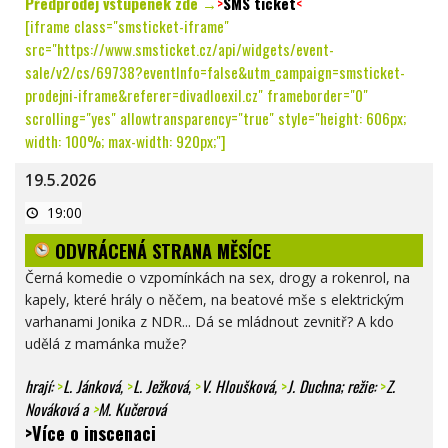
Předprodej vstupenek zde →
>
SMS ticket
<
[iframe class="smsticket-iframe"
src="https://www.smsticket.cz/api/widgets/event-
sale/v2/cs/69738?eventInfo=false&utm_campaign=smsticket-
prodejni-iframe&referer=divadloexil.cz" frameborder="0"
scrolling="yes" allowtransparency="true" style="height: 606px;
width: 100%; max-width: 920px;"]
19.5.2026
ODVRÁCENÁ
19:00
STRANA
MĚSÍCE
ODVRÁCENÁ STRANA MĚSÍCE
Černá komedie o vzpomínkách na sex, drogy a rokenrol, na
kapely, které hrály o něčem, na beatové mše s elektrickým
varhanami Jonika z NDR... Dá se mládnout zevnitř? A kdo
udělá z mamánka muže?
hrají:
>
L. Jánková
,
>
L. Ježková
,
>
V. Hloušková
,
>
J. Duchna
; režie:
>
Z.
Nováková
a
>
M. Kučerová
>Více o inscenaci