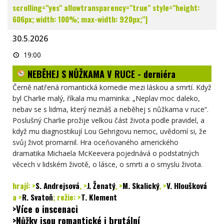
scrolling="yes" allowtransparency="true" style="height:
606px; width: 100%; max-width: 920px;"]
30.5.2026
NEBĚHEJ
19:00
S
NŮŽKAMA
NEBĚHEJ S NŮŽKAMA V RUCE - derniéra
V
RUCE
-
Černě natřená romantická komedie mezi láskou a smrtí. Když
derniéra
byl Charlie malý, říkala mu maminka: „Neplav moc daleko,
nebav se s lidma, který neznáš a neběhej s nůžkama v ruce“.
Poslušný Charlie prožije velkou část života podle pravidel, a
když mu diagnostikují Lou Gehrigovu nemoc, uvědomí si, že
svůj život promarnil. Hra oceňovaného amerického
dramatika Michaela McKeevera pojednává o podstatných
věcech v lidském životě, o lásce, o smrti a o smyslu života.
hrají:
>
S. Andrejsová
,
>
J. Ženatý
,
>
M. Skalický
,
>
V. Hloušková
a
>
R. Svatoň
; režie:
>
T. Klement
>Více o inscenaci
>Nůžky jsou romantické i brutální