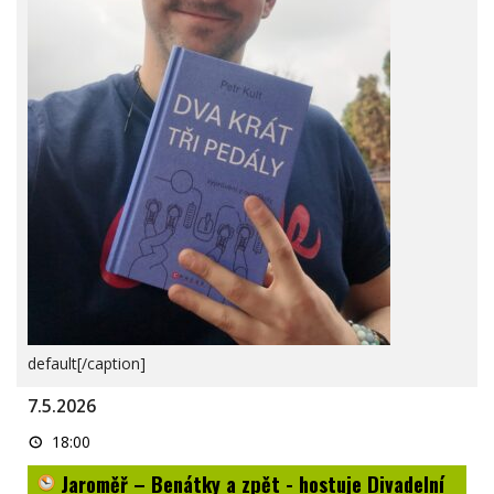
default[/caption]
7.5.2026
Jaroměř
18:00
–
Benátky
Jaroměř – Benátky a zpět - hostuje Divadelní
a