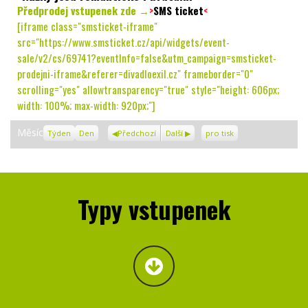
Předprodej vstupenek zde →
>
SMS ticket
<
[iframe class="smsticket-iframe"
src="https://www.smsticket.cz/api/widgets/event-
sale/v2/cs/69741?eventInfo=false&utm_campaign=smsticket-
prodejni-iframe&referer=divadloexil.cz" frameborder="0"
scrolling="yes" allowtransparency="true" style="height: 606px;
width: 100%; max-width: 920px;"]
Zobrazení
Měsíc
Týden
Den
Předchozí
Další
pro tisk
Typy vstupenek