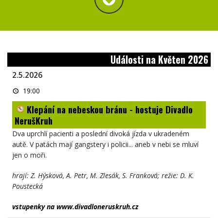
Události na Květen 2026
2.5.2026
Klepání
19:00
na
nebeskou
Klepání na nebeskou bránu - hostuje Divadlo
bránu
-
NerušKruh
hostuje
Divadlo
Dva uprchlí pacienti a poslední divoká jízda v ukradeném
NerušKruh
autě. V patách mají gangstery i policii... aneb v nebi se mluví
jen o moři.
hrají: Z. Hýsková, A. Petr, M. Zlesák, S. Franková; režie: D. K.
Poustecká
vstupenky na www.divadloneruskruh.cz