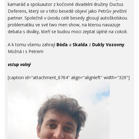
kamarád a spoluautor z kočovné divadelní družiny Ductus
Deferens, který se v této besedě objeví jako Petrův jevištní
partner. Společně v úvodu celé besedy glosují autoškolskou
problematiku ve své two men show, na kterou navazuje
debata s diváky, kteří se budou moci zeptat úplně na cokoli.
A k tomu všemu zahrají
Bóďa
a
Skalda
z
Dukly Vozovny
.
Možná i s Petrem
vstup volný
[caption id="attachment_6764" align="alignleft" width="329"]