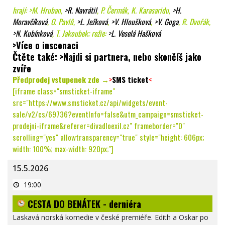
hrají:
>M. Hruban
,
>R. Navrátil
, P. Čermák, K. Karasaridu,
>H.
Moravčíková
, O. Pavlů,
>L. Ježková
,
>V. Hloušková
,
>V. Goga
, R. Dvořák,
>N. Kubínková
, T. Jakoubek; režie:
>L. Veselá Hašková
>Více o inscenaci
Čtěte také:
>Najdi si partnera, nebo skončíš jako
zvíře
Předprodej vstupenek zde →
>
SMS ticket
<
[iframe class="smsticket-iframe"
src="https://www.smsticket.cz/api/widgets/event-
sale/v2/cs/69736?eventInfo=false&utm_campaign=smsticket-
prodejni-iframe&referer=divadloexil.cz" frameborder="0"
scrolling="yes" allowtransparency="true" style="height: 606px;
width: 100%; max-width: 920px;"]
15.5.2026
CESTA
19:00
DO
BENÁTEK
CESTA DO BENÁTEK - derniéra
-
derniéra
Laskavá norská komedie v české premiéře. Edith a Oskar po