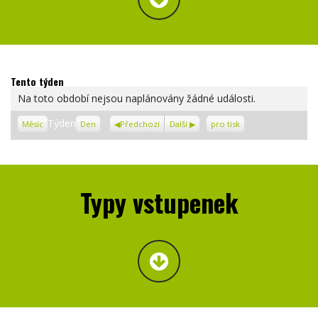
Tento týden
Na toto období nejsou naplánovány žádné události.
Zobrazení
Týden
Měsíc
Den
Předchozí
Další
pro tisk
Typy vstupenek