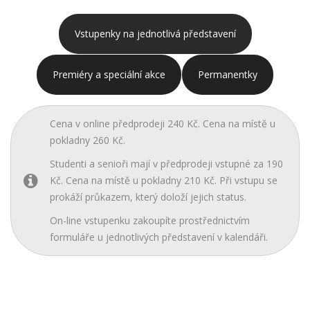
Vstupenky na jednotlivá představení
Premiéry a speciální akce
Permanentky
Cena v online předprodeji 240 Kč. Cena na místě u
pokladny 260 Kč.
Studenti a senioři mají v předprodeji vstupné za 190
Kč. Cena na místě u pokladny 210 Kč. Při vstupu se
prokáží průkazem, který doloží jejich status.
On-line vstupenku zakoupíte prostřednictvím
formuláře u jednotlivých představení v kalendáři.