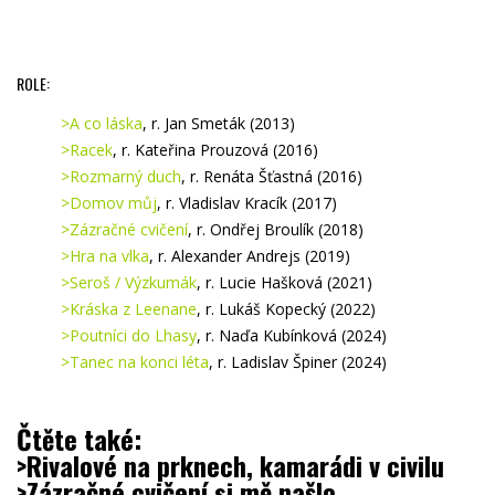
ROLE:
>A co láska
, r. Jan Smeták (2013)
>Racek
, r. Kateřina Prouzová (2016)
>Rozmarný duch
, r. Renáta Šťastná (2016)
>Domov můj
, r. Vladislav Kracík (2017)
>Zázračné cvičení
, r. Ondřej Broulík (2018)
>Hra na vlka
, r. Alexander Andrejs (2019)
>Seroš / Výzkumák
, r. Lucie Hašková (2021)
>Kráska z Leenane
, r. Lukáš Kopecký (2022)
>Poutníci do Lhasy
, r. Naďa Kubínková (2024)
>Tanec na konci léta
, r. Ladislav Špiner (2024)
.
Čtěte také:
>Rivalové na prknech, kamarádi v civilu
>Zázračné cvičení si mě našlo