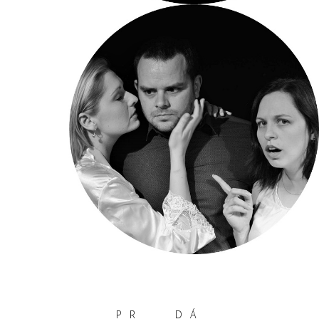
PR
DÁ