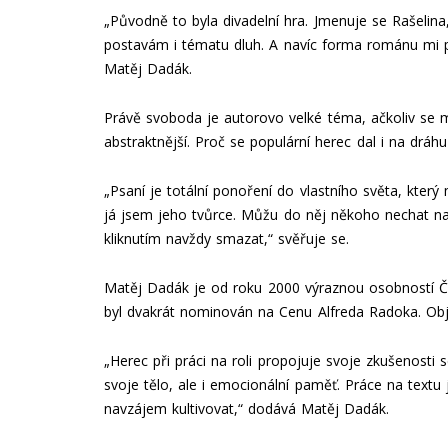
„Původně to byla divadelní hra. Jmenuje se Rašelina, 
postavám i tématu dluh. A navíc forma románu mi p
Matěj Dadák.
Právě svoboda je autorovo velké téma, ačkoliv se 
abstraktnější. Proč se populární herec dal i na dráhu
„Psaní je totální ponoření do vlastního světa, který
já jsem jeho tvůrce. Můžu do něj někoho nechat na
kliknutím navždy smazat,“ svěřuje se.
Matěj Dadák je od roku 2000 výraznou osobností Či
byl dvakrát nominován na Cenu Alfreda Radoka. Objev
„Herec při práci na roli propojuje svoje zkušenosti
svoje tělo, ale i emocionální paměť. Práce na textu
navzájem kultivovat,“ dodává Matěj Dadák.