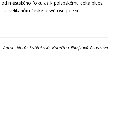
je od městského folku až k polabskému delta blues.
octa velikánům české a světové poezie.
Autor: Naďa Kubínková, Kateřina Fikejzová Prouzová