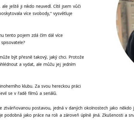
ale ještě ji nikdo neuvedl. Cítil jsem vůči
oskytovala více svobody,“ vysvětluje
mu tento pojem zdá čím dál více
 spisovatele?
 může být přesně takový, jaký chci. Protože
hlédnout a vydat, ale můžu jej jedním
noherního klubu. Za svou hereckou práci
il se v řadě filmů a seriálů.
 se ztvárňovanou postavou, jedná v daných okolnostech jako někdo ji
 je podobná jako práce na roli a zároveň úplně jiná. Zkušenosti a 