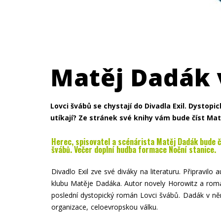
Matěj Dadák 
Lovci švábů se chystají do Divadla Exil
.
Dystopic
utíkají? Ze stránek své knihy vám bude číst Ma
Herec, spisovatel a scénárista Matěj Dadák bude č
švábů. Večer doplní hudba formace Noční stanice.
Divadlo Exil zve své diváky na literaturu. Připravilo
klubu Matěje Dadáka. Autor novely Horowitz a rom
poslední dystopický román Lovci švábů. Dadák v něm
organizace, celoevropskou válku.