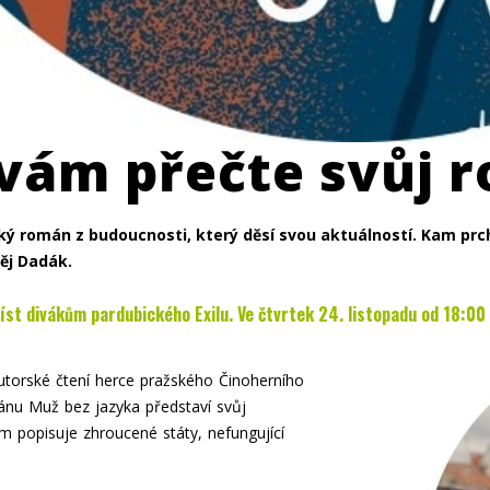
vám přečte svůj 
ký román z budoucnosti, který děsí svou aktuálností.
Kam prch
těj Dadák.
íst divákům pardubického Exilu. Ve čtvrtek 24. listopadu od 18:00
 autorské čtení herce pražského Činoherního
ánu Muž bez jazyka představí svůj
 popisuje zhroucené státy, nefungující