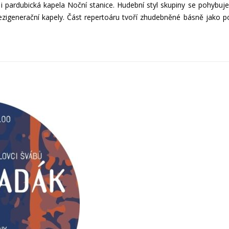
r i pardubická kapela Noční stanice. Hudební styl skupiny se pohybu
zigenerační kapely. Část repertoáru tvoří zhudebněné básně jako p