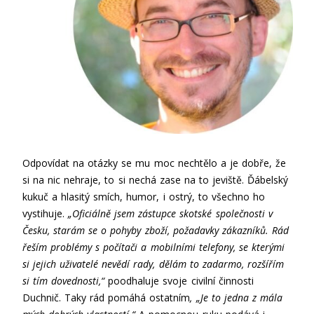
Odpovídat na otázky se mu moc nechtělo a je dobře, že
si na nic nehraje, to si nechá zase na to jeviště. Ďábelský
kukuč a hlasitý smích, humor, i ostrý, to všechno ho
vystihuje.
„Oficiálně jsem zástupce skotské společnosti v
Česku, starám se o pohyby zboží, požadavky zákazníků. Rád
řeším problémy s počítači a mobilními telefony, se kterými
si jejich uživatelé nevědí rady, dělám to zadarmo, rozšířím
si tím dovednosti,“
poodhaluje svoje civilní činnosti
Duchnič. Taky rád pomáhá ostatním
, „Je to jedna z mála