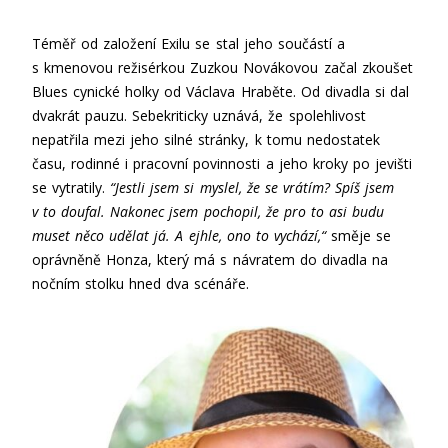
Téměř od založení Exilu se stal jeho součástí a
s kmenovou režisérkou Zuzkou Novákovou začal zkoušet
Blues cynické holky od Václava Hraběte. Od divadla si dal
dvakrát pauzu. Sebekriticky uznává, že spolehlivost
nepatřila mezi jeho silné stránky, k tomu nedostatek
času, rodinné i pracovní povinnosti a jeho kroky po jevišti
se vytratily.
“Jestli jsem si myslel, že se vrátím? Spíš jsem
v to doufal. Nakonec jsem pochopil, že pro to asi budu
muset něco udělat já. A ejhle, ono to vychází,“
směje se
oprávněně Honza, který má s návratem do divadla na
nočním stolku hned dva scénáře.