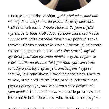
V Exilu je od úplného začátku.
„Ještě před jeho založením
mě můj dlouholetý kamarád přizval do party nadšenců,
kteří se amatérskému divadlu věnovali. To jsem si ještě
myslela, že to bude krátkodobá epizodní zkušenost. V roce
1999 se tato parta rozhodla založit Exil,“
popisuje Lenka,
zároveň učitelka v mateřské školce. Prozrazuje, že divadlo
dokonce její práci obohatilo.
„Děti lépe reagují, když při
vyprávění používám výraznou mimiku a gesta, to jsem se
právě naučila na divadle. Také jim ráda vyprávím různé
pohádky a příběhy a spolu je dramatizujeme,“
vypráví
herečka, jejíž mladistvost jí závidí nejedna z nás. Může za
to kolo, které před Exilem často parkuje, orientační běh,
jóga a cyklovýlety?
„Taky se snažím o sebe pečovat, ale
jsem lajdák,“
říká šťastná žena, které tohle prostě vychází.
Proto může hrát i třicetiletou vdavekchtivou hospodyňku.