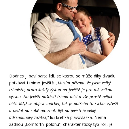
Dodnes ji baví parta lidí, se kterou se může díky divadlu
potkávat i mimo jeviště.
„Musím přiznat, že jsem velký
trémista, proto každý výstup na jeviště je pro mě velkou
výzvou. Na jevišti naštěstí tréma mizí a vše prostě nějak
běží. Když se objeví zádrhel, tak je potřeba to rychle vyřešit
a nedat na sobě nic znát. Být na jevišti je velký
adrenalinový zážitek,“
líčí křehká plavovláska. Nemá
žádnou „komfortní polohu“, charakteristický typ rolí, je