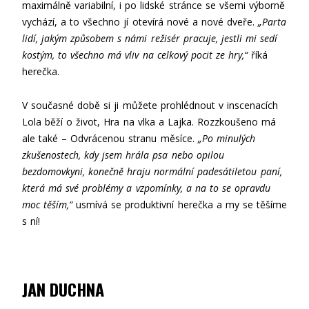
maximálně variabilní, i po lidské stránce se všemi výborně
vychází, a to všechno jí otevírá nové a nové dveře.
„Parta
lidí, jakým způsobem s námi režisér pracuje, jestli mi sedí
kostým, to všechno má vliv na celkový pocit ze hry,“
říká
herečka.
V současné době si ji můžete prohlédnout v inscenacích
Lola běží o život, Hra na vlka a Lajka. Rozzkoušeno má
ale také – Odvrácenou stranu měsíce.
„Po minulých
zkušenostech, kdy jsem hrála psa nebo opilou
bezdomovkyni, konečně hraju normální padesátiletou paní,
která má své problémy a vzpomínky, a na to se opravdu
moc těším,“
usmívá se produktivní herečka a my se těšíme
s ní!
JAN DUCHNA
.