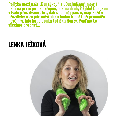
Pojítko mezi naší „Bureškou“ a „Duchničem“ možná
není na první pohled zřejmé, ale na druhý? Ejhle! Oba jsou
v Exilu přes dvacet let, dali si od něj pauzu, mají zažité
přezdívky a za pár měsíců se budou klanět při premiéře
nové hry, kde bude Lenka tetička Honzy. Pojďme to
všechno probrat…
LENKA JEŽKOVÁ