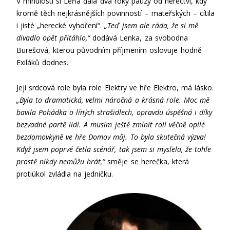
V minulosti si Léňa dala dva roky pauzy od herectví, kdy
kromě těch nejkrásnějších povinností – mateřských – cítila
i jisté „herecké vyhoření“.
„Teď jsem ale ráda, že si mě
divadlo opět přitáhlo,“
dodává Lenka, za svobodna
Burešová, kterou původním příjmením oslovuje hodně
Exiláků dodnes.
Její srdcová role byla role Elektry ve hře Elektro, má lásko.
„Byla to dramatická, velmi náročná a krásná role. Moc mě
bavila Pohádka o líných strašidlech, opravdu úspěšná i díky
bezvadné partě lidí. A musím ještě zmínit roli věčně opilé
bezdomovkyně ve hře Domov můj. To byla skutečná výzva!
Když jsem poprvé četla scénář, tak jsem si myslela, že tohle
prostě nikdy nemůžu hrát,“
směje se herečka, která
protiúkol zvládla na jedničku.