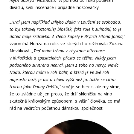
mých dobrých vlastností.“
A pomocnou ruku podává i
divadlu, svítí inscenace i případné hostovačky.
„Hrál jsem například Billyho Blaka v Loučení se svobodou,
to byl takovej roztomilej blbeček, fakt role k zulíbání, to je
doteď moje srdcovka. A člena kapely v Brýlích Eltona Johna,“
vzpomíná Honza na role, ve kterých ho režírovala Zuzana
Nováková.
„Teď mám trému z chystané alternace
v Kuřačkách a spasitelkách, přesto se těším. Nikdy jsem
podobného suveréna nehrál, jsem z toho na nervy. Navíc
Naďa, kterou mám v roli balit, a která je ve své roli
naprosto boží, je asi o hlavu vyšší než já, takže se cítím
trochu jako Danny DeVito,“
směje se herec, ale my víme,
že to zvládne už jen proto, že drží skleničku na víno
skutečně královským způsobem, s vášní člověka, co má
rád na večírcích početnou dámskou společnost.