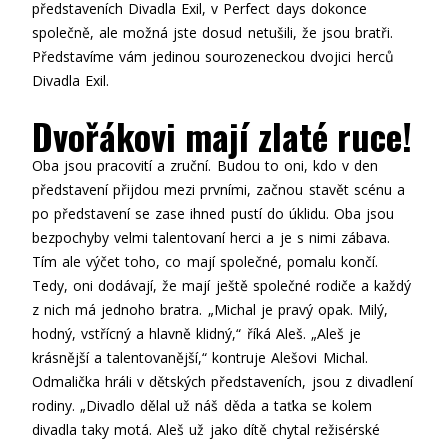
představeních Divadla Exil, v Perfect days dokonce
společně, ale možná jste dosud netušili, že jsou bratři.
Představíme vám jedinou sourozeneckou dvojici herců
Divadla Exil.
Dvořákovi mají zlaté ruce!
Oba jsou pracovití a zruční. Budou to oni, kdo v den
představení přijdou mezi prvními, začnou stavět scénu a
po představení se zase ihned pustí do úklidu. Oba jsou
bezpochyby velmi talentovaní herci a je s nimi zábava.
Tím ale výčet toho, co mají společné, pomalu končí.
Tedy, oni dodávají, že mají ještě společné rodiče a každý
z nich má jednoho bratra. „Michal je pravý opak. Milý,
hodný, vstřícný a hlavně klidný,“ říká Aleš. „Aleš je
krásnější a talentovanější,“ kontruje Alešovi Michal.
Odmalička hráli v dětských představeních, jsou z divadlení
rodiny. „Divadlo dělal už náš děda a taťka se kolem
divadla taky motá. Aleš už jako dítě chytal režisérské