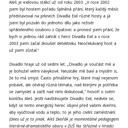
Aleš je exilovou stálicí už od roku 2003. „V roce 2002
jsem byl hostem pořadu Splněná přání, který každý měsíc
představoval na prknech Divadla Exil různé hosty a já
jsem byl pozván do jednoho dílu jako režisér
spřáteleného souboru z Opatovic a pronesl jsem přání, že
bych si jednou rád zahrál s herci Divadla Exil a v roce
2003 jsem začal zkoušet detektivku Neočekávaný host a
už jsem zůstal.“
Divadlo hraje už od sedmi let. „Divadlo je součást mě a
je bohužel velmi návykové. Neustále mě baví a myslím si,
že to má smysl. Často přinášíme hry, které mají nejenom
pobavit, ale otvírají různá témata, nad kterými je potřeba
se zamyslet a začít nad nimi diskutovat,“ hovoří o svém
koníčku Aleš. Jestli navštěvujete Divadlo Exil, nedivte se,
když se tento energický herec objeví před vašimi dveřmi,
aby vyúčtoval vodu a teplo, to je jeho civilní zaměstnání.
(Dnes už je to jinak. Aleš Dvořák je momentálně pedagogem
literárně-dramatického oboru v ZUŠ Na Střezině v Hradci