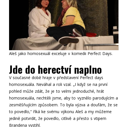
Aleš jako homosexuál exceluje v komedii Perfect Days.
Jde do herectví naplno
V současné době hraje v představení Perfect days
homosexuála. Neváhal a roli vzal. „I když se na první
pohled může zdát, že je to velmi jednoduché, hrát
homosexuála, nechtěli jsme, aby to vyznělo parodujícím a
zesměšňujícím způsobem. To byla výzva a doufám, že se
to povedlo,“ říká ke svému výkonu Aleš a my můžeme
jedině potvrdit, že povedlo, citlivě a přesto s vtipem
Brandena vystihl.