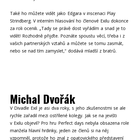
Také ho můžete vidět jako Edgara v inscenaci Play
Strindberg. V interním hlasování ho členové Exilu dokonce
za roli ocenili. „Tady se právě dost vyřádím a snad je to
vidět! Rozhodně přijďte. Poznáte spoustu věcí, třeba i z
vašich partnerských vztahů a můžete se tomu zasmát,
nebo se nad tím zamyslet,“ dodává mladší z bratrů.
Michal Dvořák
V Divadle Exil je asi dva roky, s jeho zkušenostmi se ale
rychle zařadil mezi ostřílené kolegy. Jak se na jevišti
v Exilu objevil? Pro hru Perfect days nebyla obsazena role
manžela hlavní hrdinky, jeden ze členů si na něj
vzpomněl, protože ho znal z opatovického představení