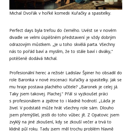
Michal Dvořák v hořké komedii Kuřačky a spasitelky.
Perfect days byla trefou do černého. Uvést se v novém
divadle ve velmi úspěšném představení je vždy dobrým
odrazovým můstkem. „Je u toho skvělá parta. Všechny
nás to pořád baví a myslím, že to stále baví i diváky,“
potěšeně dodává Michal.
Profesionální herec a režisér Ladislav Špiner ho obsadil do
role Baronka v nové inscenaci Kuřačky a spasitelky. Jak se
mu hraje postava plachého učitele? „Baronek je celej já.
Taky jsem takovej. Plachej.“ Přál si vyzkoušet práci
s profesionálem a zpětne to i kladně hodnotí. „Láďa je
živel. V podstatě může hrát všechny role sám. Dlouho
jsem přemýšlel, jestli do toho vůbec jít. Z Opatovic jsem
zvyklý na jiné zkoušení, kdy se zkouší večer a trvá to
klidně půl roku. Tady jsem měl trochu problém hlavně