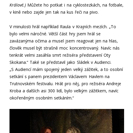
Králové.)
Můžete ho potkat i na cyklostezkách, na fotbale,
v kině nebo zajde jen tak na kus řeči na pivo.
V minulosti hrál například Raula v Krajních mezích. „To
bylo velmi náročné. Větší část hry jsem hrál se
zavázanýma očima a musel jsem reagovat jen na hlas,
člověk musel být strašně moc koncentrovaný. Navíc nás
tenkrát velmi zasáhla smrt režiséra představení Oty
Skokana.“ Také se představil jako Sládek v Audienci.
„S Audiencí mám spojený jeden velký zážitek, a to osobní
setkání s panem prezidentem Václavem Havlem na
Trutnovském festivalu. Hrát pro něj, pro režiséra Andreje
Kroba a dalších asi 300 lidí, bylo velkým zážitkem, navíc
okořeněným osobním setkáním.“