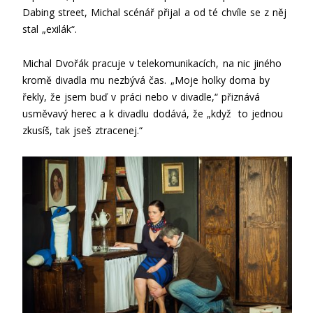
Dabing street, Michal scénář přijal a od té chvíle se z něj
stal „exilák“.
Michal Dvořák pracuje v telekomunikacích, na nic jiného
kromě divadla mu nezbývá čas. „Moje holky doma by
řekly, že jsem buď v práci nebo v divadle,“ přiznává
usměvavý herec a k divadlu dodává, že „když to jednou
zkusíš, tak jseš ztracenej.“