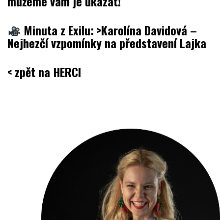
můžeme vám je ukázat!
.
Minuta z Exilu:
>Karolína Davidová –
Nejhezčí vzpomínky na představení Lajka
.
< zpět na HERCI