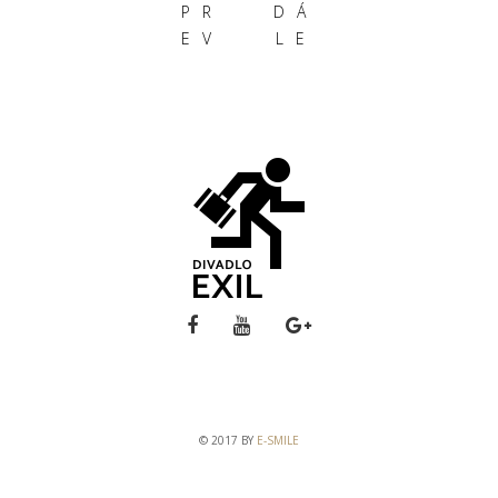
PR
DÁ
EV
LE
© 2017 BY
E-SMILE