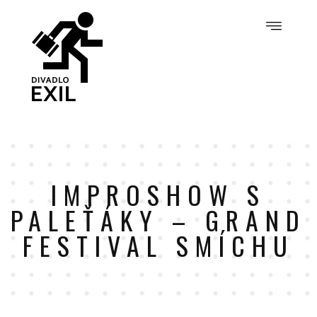
IMPROSHOW S
PALEŤÁKY – GRAND
FESTIVAL SMÍCHU