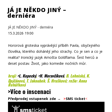
JÁ JE NĚKDO JINÝ –
derniéra
JÁ JE NĚKDO JINÝ - derniéra
15.3.2026
19:00
Hororová groteska vyprávějící příběh Pavla, obyčejného
člověka, kterého dohánějí jeho strachy. Co je sen a co je
realita? Ironický jazyk Arnošta Goldflama. Šest herců a
deset postav. Život, jako komedie nočních můr.
hrají:
>L. Kopecký
,
>H. Moravčíková
, B. Lohniská, K.
Dojčánová, T. Jakoubek. Š. Hrušková; režie: Anna
Řehůřková
>Více o inscenaci
Předprodej vstupenek zde →
>
SMS ticket
<