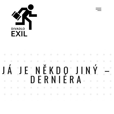
JÁ JE NĚKDO JINÝ –
DERNIÉRA