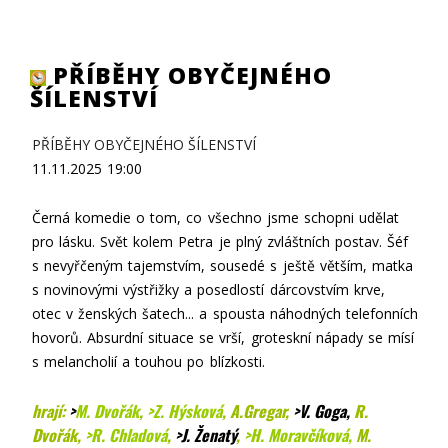
PŘÍBĚHY OBYČEJNÉHO
ŠÍLENSTVÍ
PŘÍBĚHY OBYČEJNÉHO ŠÍLENSTVÍ
11.11.2025
19:00
Černá komedie o tom, co všechno jsme schopni udělat
pro lásku. Svět kolem Petra je plný zvláštních postav. Šéf
s nevyřčeným tajemstvím, sousedé s ještě větším, matka
s novinovými výstřižky a posedlostí dárcovstvím krve,
otec v ženských šatech... a spousta náhodných telefonních
hovorů. Absurdní situace se vrší, groteskní nápady se mísí
s melancholií a touhou po blízkosti.
hrají:
>
M. Dvořák
,
>Z. Hýsková
, A.Gregar,
>V. Goga
,
R.
Dvořák,
>R. Chladová
,
>J. Ženatý
,
>H. Moravčíková
,
M.