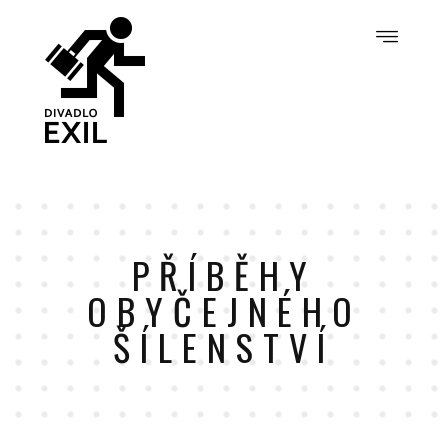
PŘÍBĚHY
OBYČEJNÉHO
ŠÍLENSTVÍ