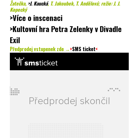
Žatečka,
>J. Kaucká
,
T. Jakoubek, T. Andělová; režie: J. J.
Kopecký
>Více o inscenaci
>Kultovní hra Petra Zelenky v Divadle
Exil
Předprodej vstupenek zde →
>
SMS ticket
<