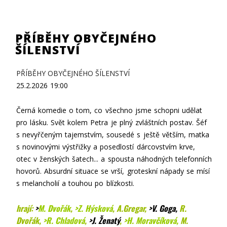
PŘÍBĚHY OBYČEJNÉHO
ŠÍLENSTVÍ
PŘÍBĚHY OBYČEJNÉHO ŠÍLENSTVÍ
25.2.2026
19:00
Černá komedie o tom, co všechno jsme schopni udělat
pro lásku. Svět kolem Petra je plný zvláštních postav. Šéf
s nevyřčeným tajemstvím, sousedé s ještě větším, matka
s novinovými výstřižky a posedlostí dárcovstvím krve,
otec v ženských šatech... a spousta náhodných telefonních
hovorů. Absurdní situace se vrší, groteskní nápady se mísí
s melancholií a touhou po blízkosti.
hrají:
>
M. Dvořák
,
>Z. Hýsková
, A.Gregar,
>V. Goga
,
R.
Dvořák,
>R. Chladová
,
>J. Ženatý
,
>H. Moravčíková
,
M.