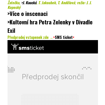
Žatečka,
>J. Kaucká
,
T. Jakoubek, T. Andělová; režie: J. J.
Kopecký
>Více o inscenaci
>Kultovní hra Petra Zelenky v Divadle
Exil
Předprodej vstupenek zde →
>
SMS ticket
<