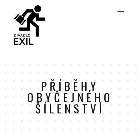
PŘÍBĚHY
OBYČEJNÉHO
ŠÍLENSTVÍ