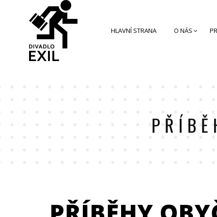
HLAVNÍ STRANA
O NÁS
PR
PŘÍBĚ
PŘÍBĚHY OBY