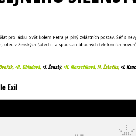
t pro lásku. Svět kolem Petra je plný zvláštních postav. Šéf s ne
e, otec v ženských šatech... a spousta náhodných telefonních hovorů.
Dvořák,
>R. Chladová
,
>J. Ženatý
,
>H. Moravčíková
,
M. Žatečka,
>J. Kau
le Exil