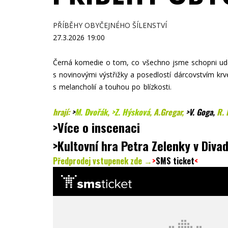
PŘÍBĚHY OBYČEJNÉHO ŠÍLENSTVÍ
27.3.2026
19:00
Černá komedie o tom, co všechno jsme schopni uděla
s novinovými výstřižky a posedlostí dárcovstvím krv
s melancholií a touhou po blízkosti.
hrají:
>
M. Dvořák
,
>Z. Hýsková
, A.Gregar,
>V. Goga
,
R. 
>Více o inscenaci
>Kultovní hra Petra Zelenky v Divad
Předprodej vstupenek zde →
>
SMS ticket
<