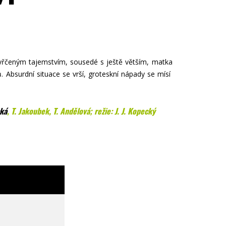
vyřčeným tajemstvím, sousedé s ještě větším, matka
 Absurdní situace se vrší, groteskní nápady se mísí
cká
,
T. Jakoubek, T. Andělová; režie: J. J. Kopecký