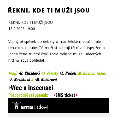
ŘEKNI, KDE TI MUŽI JSOU
ŘEKNI, KDE TI MUŽI JSOU
18.2.2026
19:00
Vtipný příspěvek do debaty o manželském soužití, ale
tentokrát naruby. Tři muži si zahrají tři různé typy žen a
jedna žena ztvární čtyři zcela odlišné muže. Kladných
hrdinů abys pohledal...
hrají:
>
R. Chladová
,
>J. Ženatý
,
>L. Reček
, M. Kosina; režie:
>Z. Nováková
&
>M. Kučerová
>Více o inscenaci
Předprodej vstupenek: →
>
SMS ticket
<