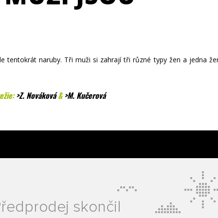
 tentokrát naruby. Tři muži si zahrají tři různé typy žen a jedna že
režie:
>Z. Nováková
&
>M. Kučerová