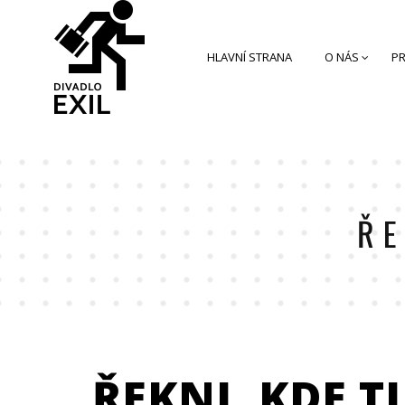
HLAVNÍ STRANA
O NÁS
PR
ŘE
ŘEKNI, KDE T