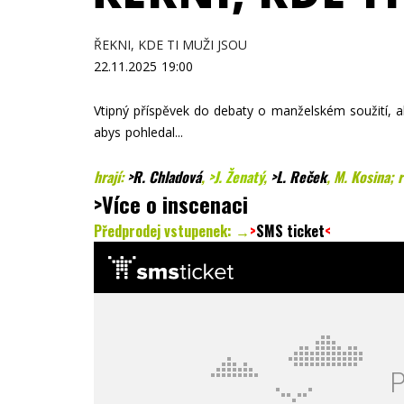
ŘEKNI, KDE TI MUŽI JSOU
22.11.2025
19:00
Vtipný příspěvek do debaty o manželském soužití, ale
abys pohledal...
hrají:
>
R. Chladová
,
>J. Ženatý
,
>L. Reček
, M. Kosina; 
>Více o inscenaci
Předprodej vstupenek: →
>
SMS ticket
<