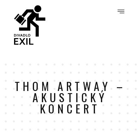
THOM ARTWAY –
AKUSTICKÝ
KONCERT